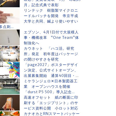
月」記念式典で表彰
リンテック 樹脂製マイクロニ
ードルパッチを開発 帝京平成
大学と共同、鍼より使いやすい
多点刺...
エプソン、4月1日付で大規模人
事・機構改革 “One Team”体
制強化へ
カウネット 「ハコ活。研究
所」発足 初年度はパッケージ
の開けやすさを研究
「page2027」ポスターデザイ
ン決定、公式サイトオープン、
出展募集開始 通算40回目・...
ミケランジェロ✕日本製図器工
業 オープンハウスを開催
「durst P5 500」導入記念...
高速オフセット 紙の断面に印
刷する「エッジプリント」のサ
ービス資料公開 小ロット対応
カナオカとRNスマートパッケー