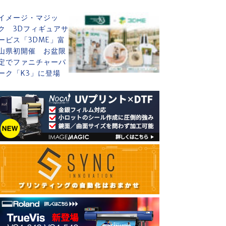
イメージ・マジッ
ク 3Dフィギュアサ
ービス「3DME」富
山県初開催 お盆限
定でファニチャーパ
ーク「K3」に登場