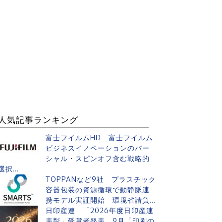
人気記事ランキング
富士フイルムHD 富士フイルム
ビジネスイノベーションのパー
シャル・スピンオフ含む戦略的
選択...
TOPPANなど9社 プラスチック
容器包装の資源循環で動静脈連
携モデル実証開始 環境省請負...
日印産連 「2026年度日印産連
表彰」受賞者発表 9月「印刷の