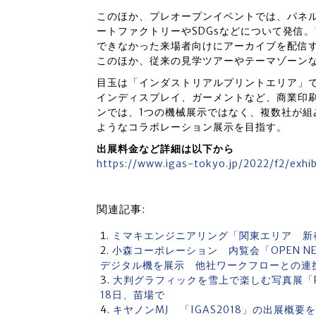
このほか、プレオープンイベントでは、パネ
ートファクトリーやSDGsなどについて発信
できなかった来場者向けにアーカイブを配信
このほか、従来の見学ツアーやテーマゾーン
目玉は「インダストリアルプリントエリア」
インディスプレイ、ガーメントなど、商業印
ンでは、1つの機械展示ではなく、複数社が
ようなコラボレーション展示を目指す。
出展料金など詳細は以下から
https://www.igas-tokyo.jp/2022/f2/exhib
関連記事:
ミマキエンジニアリング「関東エリア 新
小森コーポレーション 内覧会「OPEN NEW
デジタル機を展示 他社ワークフローとの連
大判グラフィックを雪上で楽しむ写真展「P
18日、苗場で
キヤノンMJ 「IGAS2018」の出展概