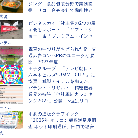
ジング 食品包装分野で業務提
携 リコー合弁会社で機能性と
環境...
ビジネスガイド社主催の2つの展
示会をレポート 「ギフト・シ
ョー」＆「プレミアム・インセ
ンテ...
電車の中づりがちぎられた⁉ 交
通広告コンペPRのユニークな展
開 2023年度...
王子グループ 「テレビ朝日・
六本木ヒルズSUMMER FES」に
協賛 紙製アイテムを揃えた...
パテント・リザルト 精密機器
業界の特許「他社牽制力ランキ
ング2025」公開 3位はリコ
ー・...
印刷の通販グラフィック
「2025年 オリコン顧客満足度調
査 ネット印刷通販」部門で総合
第...