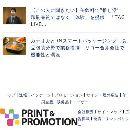
【この人に聞きたい】缶飲料で”推し活”
印刷品質ではなく「体験」を提供 「TAG
LIVE...
カナオカとRNスマートパッケージング 食
品包装分野で業務提携 リコー合弁会社で
機能性と環境...
トップ
|
速報
|
パッケージ
|
プロモーション
|
サイン・屋外広告
|
印
刷全般
|
販促品
|
ユーザー
会社概要
|
サイトマップ
|
広
告掲載
|
免責
|
リンクポリシ
ー