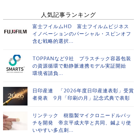
人気記事ランキング
富士フイルムHD 富士フイルムビジネス
イノベーションのパーシャル・スピンオフ
含む戦略的選択...
TOPPANなど9社 プラスチック容器包装
の資源循環で動静脈連携モデル実証開始
環境省請負...
日印産連 「2026年度日印産連表彰」受賞
者発表 9月「印刷の月」記念式典で表彰
リンテック 樹脂製マイクロニードルパッ
チを開発 帝京平成大学と共同、鍼より使
いやすい多点刺...