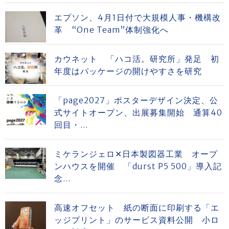
エプソン、4月1日付で大規模人事・機構改
革 “One Team”体制強化へ
カウネット 「ハコ活。研究所」発足 初
年度はパッケージの開けやすさを研究
「page2027」ポスターデザイン決定、公
式サイトオープン、出展募集開始 通算40
回目・...
ミケランジェロ✕日本製図器工業 オープ
ンハウスを開催 「durst P5 500」導入記
念...
高速オフセット 紙の断面に印刷する「エ
ッジプリント」のサービス資料公開 小ロ