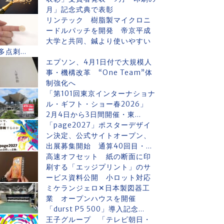
月」記念式典で表彰
リンテック 樹脂製マイクロニ
ードルパッチを開発 帝京平成
大学と共同、鍼より使いやすい
多点刺...
エプソン、4月1日付で大規模人
事・機構改革 “One Team”体
制強化へ
「第101回東京インターナショナ
ル・ギフト・ショー春2026」
2月4日から3日間開催・東...
「page2027」ポスターデザイ
ン決定、公式サイトオープン、
出展募集開始 通算40回目・...
高速オフセット 紙の断面に印
刷する「エッジプリント」のサ
ービス資料公開 小ロット対応
ミケランジェロ✕日本製図器工
業 オープンハウスを開催
「durst P5 500」導入記念...
王子グループ 「テレビ朝日・