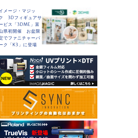
イメージ・マジッ
ク 3Dフィギュアサ
ービス「3DME」富
山県初開催 お盆限
定でファニチャーパ
ーク「K3」に登場