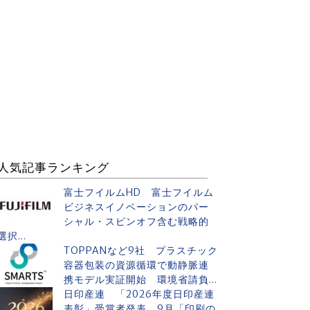
人気記事ランキング
富士フイルムHD 富士フイルム
ビジネスイノベーションのパー
シャル・スピンオフ含む戦略的
選択...
TOPPANなど9社 プラスチック
容器包装の資源循環で動静脈連
携モデル実証開始 環境省請負...
日印産連 「2026年度日印産連
表彰」受賞者発表 9月「印刷の