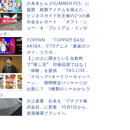
六本木ヒルズSUMMER FES」に
協賛 紙製アイテムを揃えた...
ビジネスガイド社主催の2つの展
示会をレポート 「ギフト・シ
ョー」＆「プレミアム・インセ
ンテ...
TOPPAN 「TOPPA!!! BASE
AKIBA」でTVアニメ「黄泉のツ
ガイ」コラボ...
【この人に聞きたい】缶飲料
で”推し活” 印刷品質ではなく
「体験」を提供 「TAG LIVE...
「ケロッグ×オードリーキャンペ
ーン」 期間限定パッケージが
お面に？ 5種類のシールからラ
ジ...
川上産業 社名を「プチプチ株
式会社」に変更 10月1日から、
資源循環ブランドへ