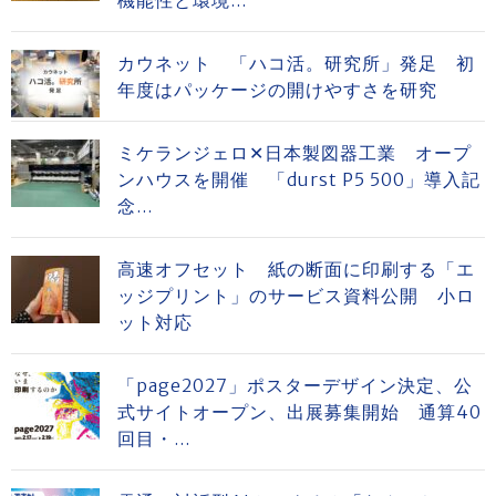
機能性と環境...
カウネット 「ハコ活。研究所」発足 初
年度はパッケージの開けやすさを研究
ミケランジェロ✕日本製図器工業 オープ
ンハウスを開催 「durst P5 500」導入記
念...
高速オフセット 紙の断面に印刷する「エ
ッジプリント」のサービス資料公開 小ロ
ット対応
「page2027」ポスターデザイン決定、公
式サイトオープン、出展募集開始 通算40
回目・...