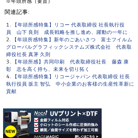
※年頭所感（要旨）
関連記事:
【年頭所感特集】リコー 代表取締役 社長執行役
員 山下 良則 成長戦略を推し進め、躍動の一年に
【年頭所感特集】新年のごあいさつ 富士フイルム
グローバルグラフィックシステムズ株式会社 代表取
締役社長 真茅 久則
【年頭所感】共同印刷 代表取締役社長 藤森 康
彰 志を高く持ち、未来を切り拓く
【年頭所感特集】リコージャパン 代表取締役 社長
執行役員 坂主 智弘 中小企業のお客様の生産性革新に
貢献