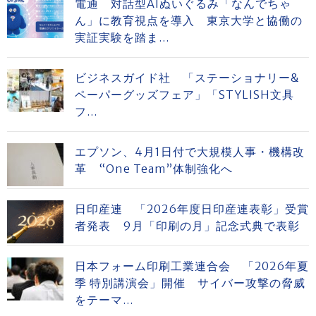
電通 対話型AIぬいぐるみ「なんでちゃ
ん」に教育視点を導入 東京大学と協働の
実証実験を踏ま...
ビジネスガイド社 「ステーショナリー&
ペーパーグッズフェア」「STYLISH文具
フ...
エプソン、4月1日付で大規模人事・機構改
革 “One Team”体制強化へ
日印産連 「2026年度日印産連表彰」受賞
者発表 9月「印刷の月」記念式典で表彰
日本フォーム印刷工業連合会 「2026年夏
季 特別講演会」開催 サイバー攻撃の脅威
をテーマ...