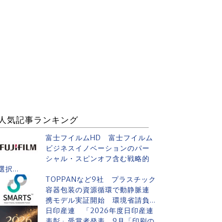
人気記事ランキング
富士フイルムHD 富士フイルム
ビジネスイノベーションのパー
シャル・スピンオフ含む戦略的
選択...
TOPPANなど9社 プラスチック
容器包装の資源循環で動静脈連
携モデル実証開始 環境省請負...
日印産連 「2026年度日印産連
表彰」受賞者発表 9月「印刷の