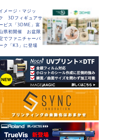
イメージ・マジッ
ク 3Dフィギュアサ
ービス「3DME」富
山県初開催 お盆限
定でファニチャーパ
ーク「K3」に登場