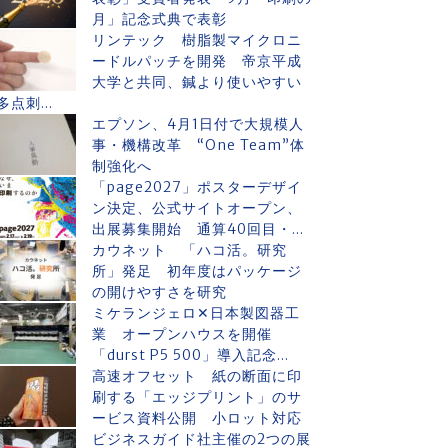
月」記念式典で表彰
リンテック 樹脂製マイクロニ
ードルパッチを開発 帝京平成
大学と共同、鍼より使いやすい
多点刺...
エプソン、4月1日付で大規模人
事・機構改革 “One Team”体
制強化へ
「page2027」ポスターデザイ
ン決定、公式サイトオープン、
出展募集開始 通算40回目・...
カウネット 「ハコ活。研究
所」発足 初年度はパッケージ
の開けやすさを研究
ミケランジェロ✕日本製図器工
業 オープンハウスを開催
「durst P5 500」導入記念...
高速オフセット 紙の断面に印
刷する「エッジプリント」のサ
ービス資料公開 小ロット対応
ビジネスガイド社主催の2つの展