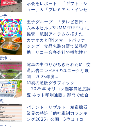
示会をレポート 「ギフト・シ
ョー」＆「プレミアム・インセ
ンテ...
王子グループ 「テレビ朝日・
六本木ヒルズSUMMER FES」に
協賛 紙製アイテムを揃えた...
カナオカとRNスマートパッケー
ジング 食品包装分野で業務提
携 リコー合弁会社で機能性と
環境...
電車の中づりがちぎられた⁉ 交
通広告コンペPRのユニークな展
開 2023年度...
印刷の通販グラフィック
「2025年 オリコン顧客満足度調
査 ネット印刷通販」部門で総合
第...
パテント・リザルト 精密機器
業界の特許「他社牽制力ランキ
ング2025」公開 3位はリコ
ー・...