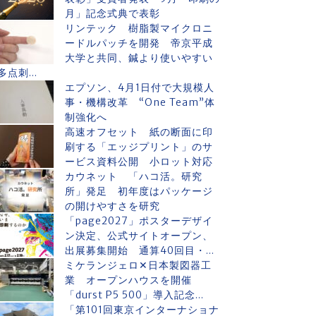
月」記念式典で表彰
リンテック 樹脂製マイクロニ
ードルパッチを開発 帝京平成
大学と共同、鍼より使いやすい
多点刺...
エプソン、4月1日付で大規模人
事・機構改革 “One Team”体
制強化へ
高速オフセット 紙の断面に印
刷する「エッジプリント」のサ
ービス資料公開 小ロット対応
カウネット 「ハコ活。研究
所」発足 初年度はパッケージ
の開けやすさを研究
「page2027」ポスターデザイ
ン決定、公式サイトオープン、
出展募集開始 通算40回目・...
ミケランジェロ✕日本製図器工
業 オープンハウスを開催
「durst P5 500」導入記念...
「第101回東京インターナショナ