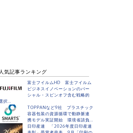
人気記事ランキング
富士フイルムHD 富士フイルム
ビジネスイノベーションのパー
シャル・スピンオフ含む戦略的
選択...
TOPPANなど9社 プラスチック
容器包装の資源循環で動静脈連
携モデル実証開始 環境省請負...
日印産連 「2026年度日印産連
表彰」受賞者発表 9月「印刷の