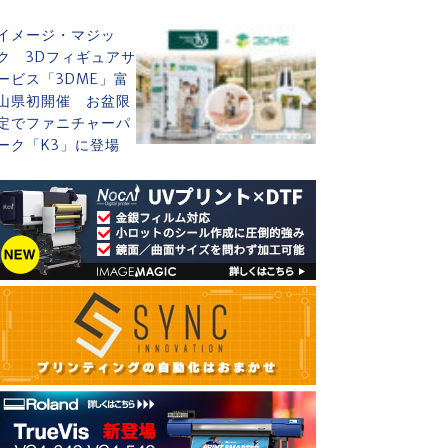
イメージ・マジッ
ク 3Dフィギュアサ
ービス「3DME」富
山県初開催 お盆限
定でファニチャーパ
ーク「K3」に登場