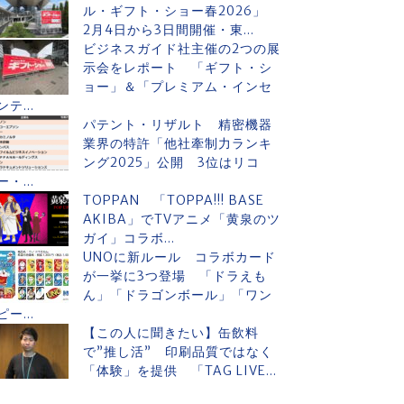
ル・ギフト・ショー春2026」
2月4日から3日間開催・東...
ビジネスガイド社主催の2つの展
示会をレポート 「ギフト・シ
ョー」＆「プレミアム・インセ
ンテ...
パテント・リザルト 精密機器
業界の特許「他社牽制力ランキ
ング2025」公開 3位はリコ
ー・...
TOPPAN 「TOPPA!!! BASE
AKIBA」でTVアニメ「黄泉のツ
ガイ」コラボ...
UNOに新ルール コラボカード
が一挙に3つ登場 「ドラえも
ん」「ドラゴンボール」「ワン
ピー...
【この人に聞きたい】缶飲料
で”推し活” 印刷品質ではなく
「体験」を提供 「TAG LIVE...