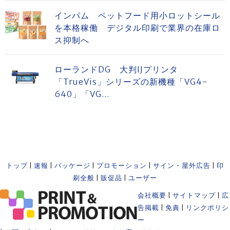
インパム ペットフード用小ロットシール
を本格稼働 デジタル印刷で業界の在庫ロ
ス抑制へ
ローランドDG 大判IJプリンタ
「TrueVis」シリーズの新機種「VG4-
640」「VG...
トップ
|
速報
|
パッケージ
|
プロモーション
|
サイン・屋外広告
|
印
刷全般
|
販促品
|
ユーザー
会社概要
|
サイトマップ
|
広
告掲載
|
免責
|
リンクポリシ
ー