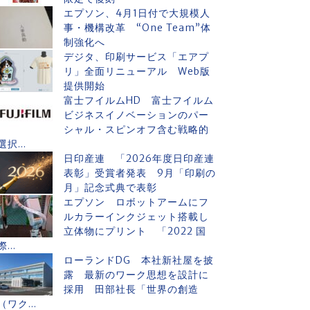
エプソン、4月1日付で大規模人
事・機構改革 “One Team”体
制強化へ
デジタ、印刷サービス「エアプ
リ」全面リニューアル Web版
提供開始
富士フイルムHD 富士フイルム
ビジネスイノベーションのパー
シャル・スピンオフ含む戦略的
選択...
日印産連 「2026年度日印産連
表彰」受賞者発表 9月「印刷の
月」記念式典で表彰
エプソン ロボットアームにフ
ルカラーインクジェット搭載し
立体物にプリント 「2022 国
際...
ローランドDG 本社新社屋を披
露 最新のワーク思想を設計に
採用 田部社長「世界の創造
（ワク...