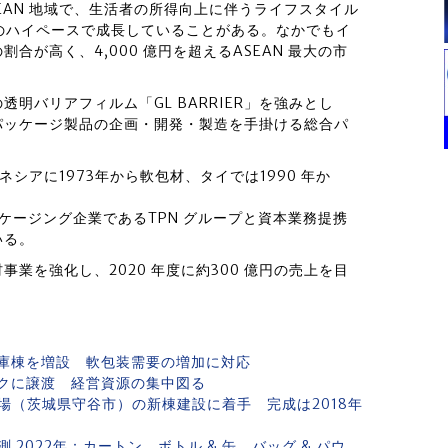
EAN 地域で、生活者の所得向上に伴うライフスタイル
のハイペースで成長していることがある。なかでもイ
が高く、4,000 億円を超えるASEAN 最大の市
明バリアフィルム「GL BARRIER」を強みとし
パッケージ製品の企画・開発・製造を手掛ける総合パ
ネシアに1973年から軟包材、タイでは1990 年か
ッケージング企業であるTPN グループと資本業務提携
いる。
業を強化し、2020 年度に約300 億円の売上を目
庫棟を増設 軟包装需要の増加に対応
クに譲渡 経営資源の集中図る
場（茨城県守谷市）の新棟建設に着手 完成は2018年
2022年：カートン、ボトル & 缶、バッグ & パウ