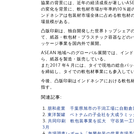
協業の背景には、近年の経済成長が著しいAS
の変化を背景に、軟包材市場が年率約10％超
ンドネシアは包装材市場全体に占める軟包材の割合
場規模がある。
凸版印刷は、独自開発した世界トップシェアの透
て、紙器・軟包材・プラスチック容器などの
ッケージ事業を国内外で展開。
ASEAN 地域へのグローバル展開では、インド
ら、紙器を製造・販売している。
また2017 年4 月には、タイで現地の総合パ
を締結し、タイでの軟包材事業にも参入して
今後、凸版印刷はインドネシアにおける軟包材事
指す。
関連記事:
朋和産業 千葉県旭市の干潟工場に自動倉
東洋製罐 ベトナムの子会社を大成ラミッ
共同印刷 軟包装事業を拡大 守谷第一工
3月
市場調査レポート「無菌包装の世界市場予測 