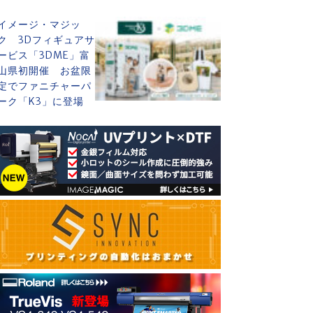
イメージ・マジッ
ク 3Dフィギュアサ
ービス「3DME」富
山県初開催 お盆限
定でファニチャーパ
ーク「K3」に登場