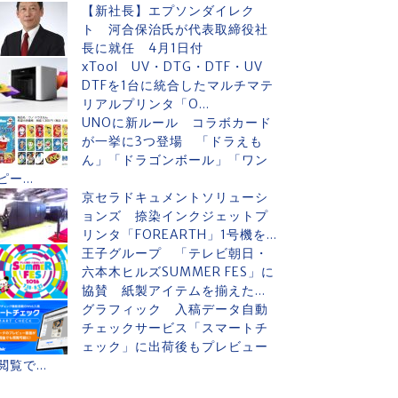
【新社長】エプソンダイレク
ト 河合保治氏が代表取締役社
長に就任 4月1日付
xTool UV・DTG・DTF・UV
DTFを1台に統合したマルチマテ
リアルプリンタ「O...
UNOに新ルール コラボカード
が一挙に3つ登場 「ドラえも
ん」「ドラゴンボール」「ワン
ピー...
京セラドキュメントソリューシ
ョンズ 捺染インクジェットプ
リンタ「FOREARTH」1号機を...
王子グループ 「テレビ朝日・
六本木ヒルズSUMMER FES」に
協賛 紙製アイテムを揃えた...
グラフィック 入稿データ自動
チェックサービス「スマートチ
ェック」に出荷後もプレビュー
閲覧で...