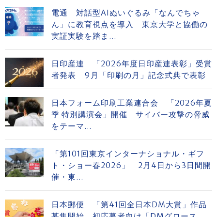
電通 対話型AIぬいぐるみ「なんでちゃ
ん」に教育視点を導入 東京大学と協働の
実証実験を踏ま...
日印産連 「2026年度日印産連表彰」受賞
者発表 9月「印刷の月」記念式典で表彰
日本フォーム印刷工業連合会 「2026年夏
季 特別講演会」開催 サイバー攻撃の脅威
をテーマ...
「第101回東京インターナショナル・ギフ
ト・ショー春2026」 2月4日から3日間開
催・東...
日本郵便 「第41回全日本DM大賞」作品
募集開始 初応募者向け「DMグロース