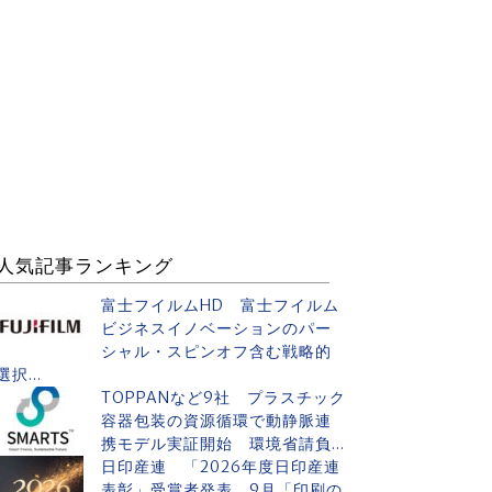
人気記事ランキング
富士フイルムHD 富士フイルム
ビジネスイノベーションのパー
シャル・スピンオフ含む戦略的
選択...
TOPPANなど9社 プラスチック
容器包装の資源循環で動静脈連
携モデル実証開始 環境省請負...
日印産連 「2026年度日印産連
表彰」受賞者発表 9月「印刷の