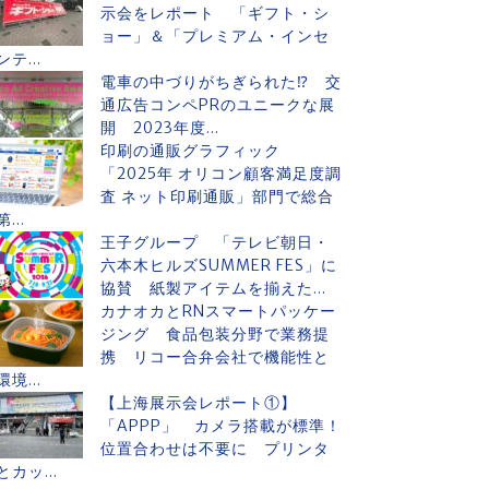
示会をレポート 「ギフト・シ
ョー」＆「プレミアム・インセ
ンテ...
電車の中づりがちぎられた⁉ 交
通広告コンペPRのユニークな展
開 2023年度...
印刷の通販グラフィック
「2025年 オリコン顧客満足度調
査 ネット印刷通販」部門で総合
第...
王子グループ 「テレビ朝日・
六本木ヒルズSUMMER FES」に
協賛 紙製アイテムを揃えた...
カナオカとRNスマートパッケー
ジング 食品包装分野で業務提
携 リコー合弁会社で機能性と
環境...
【上海展示会レポート①】
「APPP」 カメラ搭載が標準！
位置合わせは不要に プリンタ
とカッ...