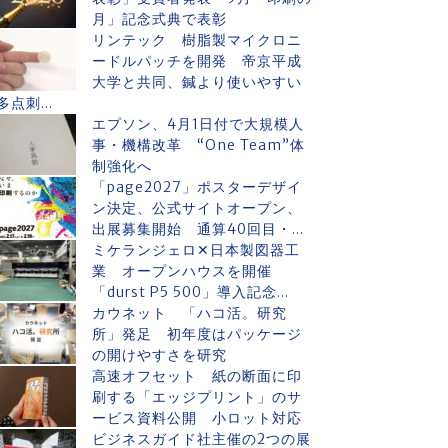
月」記念式典で表彰
リンテック 樹脂製マイクロニ
ードルパッチを開発 帝京平成
大学と共同、鍼より使いやすい
多点刺...
エプソン、4月1日付で大規模人
事・機構改革 “One Team”体
制強化へ
「page2027」ポスターデザイ
ン決定、公式サイトオープン、
出展募集開始 通算40回目・...
ミケランジェロ✕日本製図器工
業 オープンハウスを開催
「durst P5 500」導入記念...
カウネット 「ハコ活。研究
所」発足 初年度はパッケージ
の開けやすさを研究
高速オフセット 紙の断面に印
刷する「エッジプリント」のサ
ービス資料公開 小ロット対応
ビジネスガイド社主催の2つの展