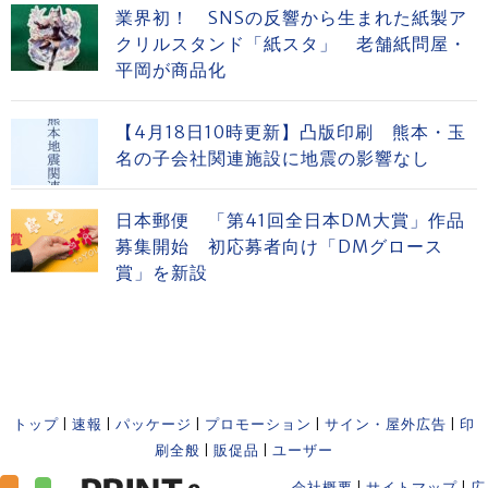
業界初！ SNSの反響から生まれた紙製ア
クリルスタンド「紙スタ」 老舗紙問屋・
平岡が商品化
【4月18日10時更新】凸版印刷 熊本・玉
名の子会社関連施設に地震の影響なし
日本郵便 「第41回全日本DM大賞」作品
募集開始 初応募者向け「DMグロース
賞」を新設
トップ
|
速報
|
パッケージ
|
プロモーション
|
サイン・屋外広告
|
印
刷全般
|
販促品
|
ユーザー
会社概要
|
サイトマップ
|
広