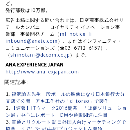
ど。
発行部数は10万部。
広告出稿に関する問い合わせは、日空商事株式会社リ
テールカンパニー ロイヤリティ イノベーション事
業部 事業開発チーム（
ml-notice-li-
inbound@anatc.com
）、またはインフィニティ・
コミュニケーションズ（☎03-6712-6157）、
（
shinotani@dccom.co.jp
）まで。
ANA EXPERIENCE JAPAN
http://www.ana-exjapan.com
関連記事:
福沢諭吉先生 段ボールの胸像になり日本銀行大分
支店で公開 アキ工作社の「d-torso」で製作
【速報】ITウィーク2016開幕 「販促ソリューショ
ン展」中心にレポート DMや通販関連に注目
電通とリクルート 訪日外国人向けマーケティングで
協業 すでに3つの共同プロジェクトを開始