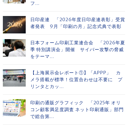
フ...
日印産連 「2026年度日印産連表彰」受賞
者発表 9月「印刷の月」記念式典で表彰
日本フォーム印刷工業連合会 「2026年夏
季 特別講演会」開催 サイバー攻撃の脅威
をテーマ...
【上海展示会レポート①】「APPP」 カ
メラ搭載が標準！位置合わせは不要に プ
リンタとカッ...
印刷の通販グラフィック 「2025年 オリ
コン顧客満足度調査 ネット印刷通販」部門
で総合第...