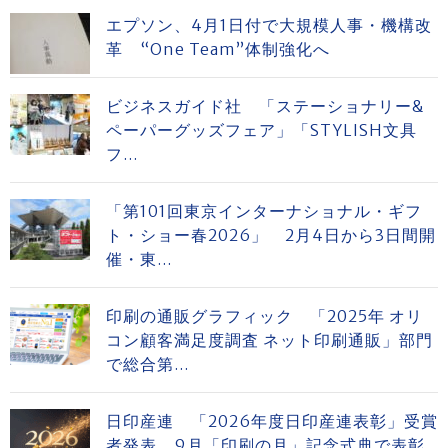
エプソン、4月1日付で大規模人事・機構改
革 “One Team”体制強化へ
ビジネスガイド社 「ステーショナリー&
ペーパーグッズフェア」「STYLISH文具
フ...
「第101回東京インターナショナル・ギフ
ト・ショー春2026」 2月4日から3日間開
催・東...
印刷の通販グラフィック 「2025年 オリ
コン顧客満足度調査 ネット印刷通販」部門
で総合第...
日印産連 「2026年度日印産連表彰」受賞
者発表 9月「印刷の月」記念式典で表彰