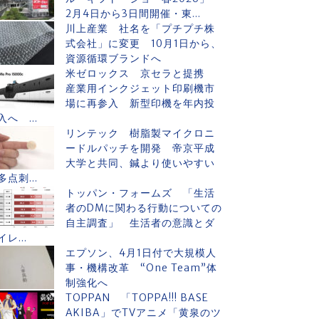
2月4日から3日間開催・東...
川上産業 社名を「プチプチ株
式会社」に変更 10月1日から、
資源循環ブランドへ
米ゼロックス 京セラと提携
産業用インクジェット印刷機市
場に再参入 新型印機を年内投
入へ ...
リンテック 樹脂製マイクロニ
ードルパッチを開発 帝京平成
大学と共同、鍼より使いやすい
多点刺...
トッパン・フォームズ 「生活
者のDMに関わる行動についての
自主調査」 生活者の意識とダ
イレ...
エプソン、4月1日付で大規模人
事・機構改革 “One Team”体
制強化へ
TOPPAN 「TOPPA!!! BASE
AKIBA」でTVアニメ「黄泉のツ