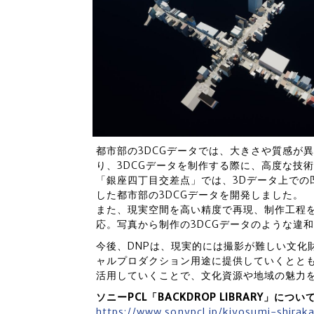
都市部の3DCGデータでは、大きさや質感が
り、3DCGデータを制作する際に、高度な技
「銀座四丁目交差点」では、3Dデータ上での
した都市部の3DCGデータを開発しました。
また、現実空間を高い精度で再現、制作工程を
応。写真から制作の3DCGデータのような違
今後、DNPは、現実的には撮影が難しい文化
ャルプロダクション用途に提供していくととも
活用していくことで、文化資源や地域の魅力
ソニーPCL「BACKDROP LIBRARY」につい
https://www.sonypcl.jp/kiyosumi-shirak