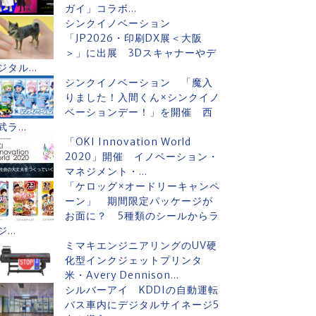
ガイ」コラボ...
シンクイノベーション
「JP2026・印刷DX展＜大阪
＞」に出展 3Dスキャナーやデ
ジタル...
シンクイノベーション 「魔入
りました！入間くん×シンクイノ
ベーションデー！」を開催 西
武ラ...
「OKI Innovation World
2020」開催 イノベーション・
マネジメント・...
「ケロッグ×オードリーキャンペ
ーン」 期間限定パッケージが
お面に？ 5種類のシールからラ
ジ...
ミマキエンジニアリングのUV硬
化型インクジェットプリンタ
米・Avery Dennison...
シルバーアイ KDDIの自動運転
バス車内にデジタルサイネージ5