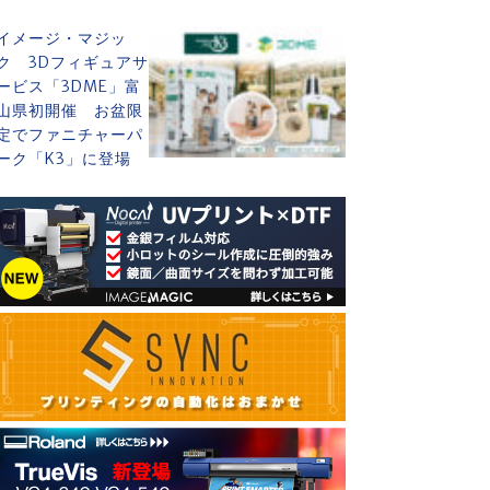
イメージ・マジッ
ク 3Dフィギュアサ
ービス「3DME」富
山県初開催 お盆限
定でファニチャーパ
ーク「K3」に登場