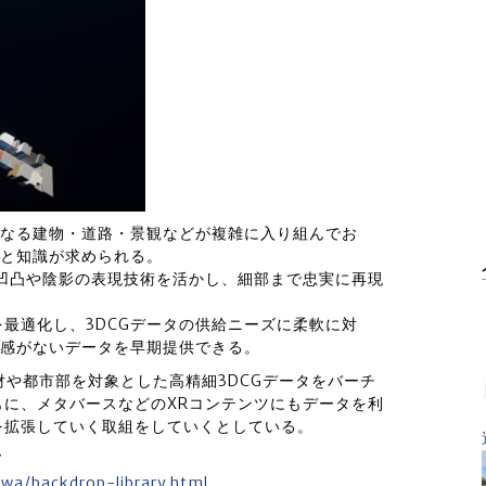
異なる建物・道路・景観などが複雑に入り組んでお
術と知識が求められる。
凹凸や陰影の表現技術を活かし、細部まで忠実に再現
最適化し、3DCGデータの供給ニーズに柔軟に対
和感がないデータを早期提供できる。
財や都市部を対象とした高精細3DCGデータをバーチ
に、メタバースなどのXRコンテンツにもデータを利
を拡張していく取組をしていくとしている。
て
awa/backdrop-library.html