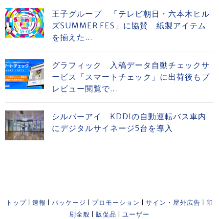
王子グループ 「テレビ朝日・六本木ヒル
ズSUMMER FES」に協賛 紙製アイテム
を揃えた...
グラフィック 入稿データ自動チェックサ
ービス「スマートチェック」に出荷後もプ
レビュー閲覧で...
シルバーアイ KDDIの自動運転バス車内
にデジタルサイネージ5台を導入
トップ
|
速報
|
パッケージ
|
プロモーション
|
サイン・屋外広告
|
印
刷全般
|
販促品
|
ユーザー