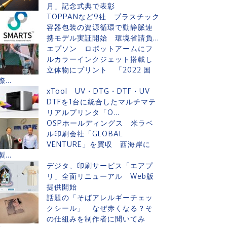
月」記念式典で表彰
TOPPANなど9社 プラスチック
容器包装の資源循環で動静脈連
携モデル実証開始 環境省請負...
エプソン ロボットアームにフ
ルカラーインクジェット搭載し
立体物にプリント 「2022 国
際...
xTool UV・DTG・DTF・UV
DTFを1台に統合したマルチマテ
リアルプリンタ「O...
OSPホールディングス 米ラベ
ル印刷会社「GLOBAL
VENTURE」を買収 西海岸に
製...
デジタ、印刷サービス「エアプ
リ」全面リニューアル Web版
提供開始
話題の「そばアレルギーチェッ
クシール」 なぜ赤くなる？そ
の仕組みを制作者に聞いてみ