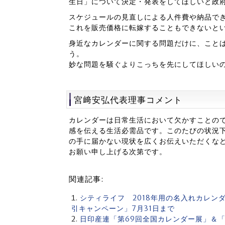
生日」について決定・発表をしてほしいと政
スケジュールの見直しによる人件費や納品で
これを販売価格に転嫁することもできないと
身近なカレンダーに関する問題だけに、こと
う。
妙な問題を騒ぐよりこっちを先にしてほしい
宮﨑安弘代表理事コメント
カレンダーは日常生活において欠かすことの
感を伝える生活必需品です。このたびの状況
の手に届かない現状を広くお伝えいただくな
お願い申し上げる次第です。
関連記事:
シティライフ 2018年用の名入れカレン
引キャンペーン」7月31日まで
日印産連「第69回全国カレンダー展」＆「