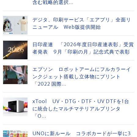
含む戦略的選択...
デジタ、印刷サービス「エアプリ」全面リ
ニューアル Web版提供開始
日印産連 「2026年度日印産連表彰」受賞
者発表 9月「印刷の月」記念式典で表彰
エプソン ロボットアームにフルカラーイ
ンクジェット搭載し立体物にプリント
「2022 国際...
xTool UV・DTG・DTF・UV DTFを1台
に統合したマルチマテリアルプリンタ
「O...
UNOに新ルール コラボカードが一挙に3