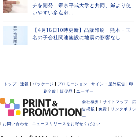
チを開発 帝京平成大学と共同、鍼より使
いやすい多点刺...
【4月18日10時更新】凸版印刷 熊本・玉
名の子会社関連施設に地震の影響なし
トップ
|
速報
|
パッケージ
|
プロモーション
|
サイン・屋外広告
|
印
刷全般
|
販促品
|
ユーザー
会社概要
|
サイトマップ
|
広
告掲載
|
免責
|
リンクポリシ
ー
|
お問い合わせ
|
ニュースリリースをお寄せください