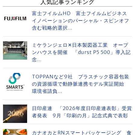
人気記事ランキング
富士フイルムHD 富士フイルムビジネス
イノベーションのパーシャル・スピンオフ
含む戦略的選択...
ミケランジェロ✕日本製図器工業 オープ
ンハウスを開催 「durst P5 500」導入記
念...
TOPPANなど9社 プラスチック容器包装
の資源循環で動静脈連携モデル実証開始
環境省請負...
日印産連 「2026年度日印産連表彰」受賞
者発表 9月「印刷の月」記念式典で表彰
カナオカとRNスマートパッケージング 食