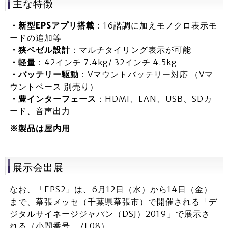
主な特徴
・新型EPSアプリ搭載
：16諧調に加えモノクロ表示モ
ードの追加等
・狭ベゼル設計
：マルチタイリング表示が可能
・軽量
：42インチ 7.4kg/ 32インチ 4.5kg
・バッテリー駆動
：Vマウントバッテリー対応 （Vマ
ウントベース 別売り）
・豊インターフェース
：HDMI、LAN、USB、SDカ
ード、音声出力
※製品は屋内用
展示会出展
なお、「EPS2」は、6月12日（水）から14日（金）
まで、幕張メッセ（千葉県幕張市）で開催される「デ
ジタルサイネージジャパン（DSJ）2019」で展示さ
れる（小間番号 7F08）。