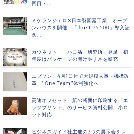
回目・...
ミケランジェロ✕日本製図器工業 オープ
ンハウスを開催 「durst P5 500」導入記
念...
カウネット 「ハコ活。研究所」発足 初
年度はパッケージの開けやすさを研究
エプソン、4月1日付で大規模人事・機構改
革 “One Team”体制強化へ
高速オフセット 紙の断面に印刷する「エ
ッジプリント」のサービス資料公開 小ロ
ット対応
ビジネスガイド社主催の2つの展示会をレ