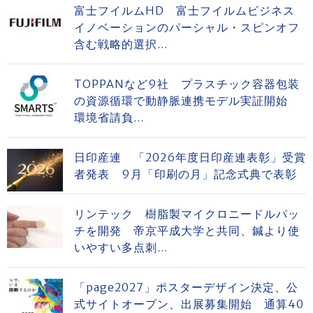
富士フイルムHD 富士フイルムビジネス
イノベーションのパーシャル・スピンオフ
含む戦略的選択...
TOPPANなど9社 プラスチック容器包装
の資源循環で動静脈連携モデル実証開始
環境省請負...
日印産連 「2026年度日印産連表彰」受賞
者発表 9月「印刷の月」記念式典で表彰
リンテック 樹脂製マイクロニードルパッ
チを開発 帝京平成大学と共同、鍼より使
いやすい多点刺...
「page2027」ポスターデザイン決定、公
式サイトオープン、出展募集開始 通算40