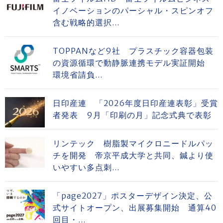
イノベーションのパーシャル・スピンオフ
含む戦略的選択...
TOPPANなど9社 プラスチック容器包装
の資源循環で動静脈連携モデル実証開始
環境省請負...
日印産連 「2026年度日印産連表彰」受賞
者発表 9月「印刷の月」記念式典で表彰
リンテック 樹脂製マイクロニードルパッ
チを開発 帝京平成大学と共同、鍼より使
いやすい多点刺...
「page2027」ポスターデザイン決定、公
式サイトオープン、出展募集開始 通算40
回目・...