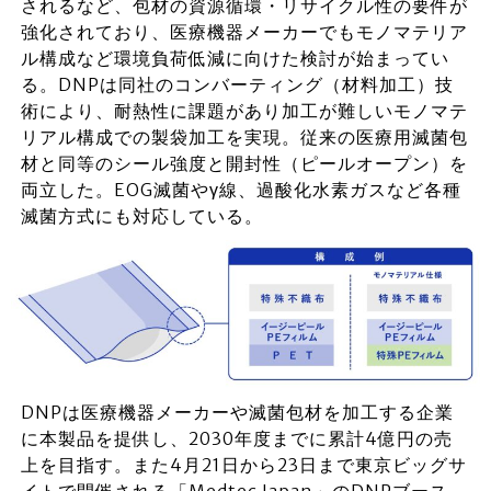
されるなど、包材の資源循環・リサイクル性の要件が
強化されており、医療機器メーカーでもモノマテリア
ル構成など環境負荷低減に向けた検討が始まってい
る。DNPは同社のコンバーティング（材料加工）技
術により、耐熱性に課題があり加工が難しいモノマテ
リアル構成での製袋加工を実現。従来の医療用滅菌包
材と同等のシール強度と開封性（ピールオープン）を
両立した。EOG滅菌やγ線、過酸化水素ガスなど各種
滅菌方式にも対応している。
DNPは医療機器メーカーや滅菌包材を加工する企業
に本製品を提供し、2030年度までに累計4億円の売
上を目指す。また4月21日から23日まで東京ビッグサ
イトで開催される「Medtec Japan」のDNPブース