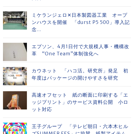
ミケランジェロ✕日本製図器工業 オープ
ンハウスを開催 「durst P5 500」導入記
念...
エプソン、4月1日付で大規模人事・機構改
革 “One Team”体制強化へ
カウネット 「ハコ活。研究所」発足 初
年度はパッケージの開けやすさを研究
高速オフセット 紙の断面に印刷する「エ
ッジプリント」のサービス資料公開 小ロ
ット対応
王子グループ 「テレビ朝日・六本木ヒル
ズSUMMER FES」に協賛 紙製アイテム