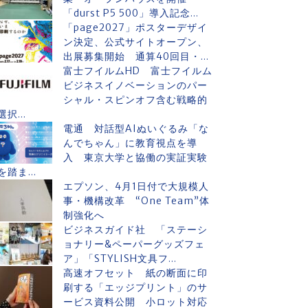
「durst P5 500」導入記念...
「page2027」ポスターデザイ
ン決定、公式サイトオープン、
出展募集開始 通算40回目・...
富士フイルムHD 富士フイルム
ビジネスイノベーションのパー
シャル・スピンオフ含む戦略的
選択...
電通 対話型AIぬいぐるみ「な
んでちゃん」に教育視点を導
入 東京大学と協働の実証実験
を踏ま...
エプソン、4月1日付で大規模人
事・機構改革 “One Team”体
制強化へ
ビジネスガイド社 「ステーシ
ョナリー&ペーパーグッズフェ
ア」「STYLISH文具フ...
高速オフセット 紙の断面に印
刷する「エッジプリント」のサ
ービス資料公開 小ロット対応