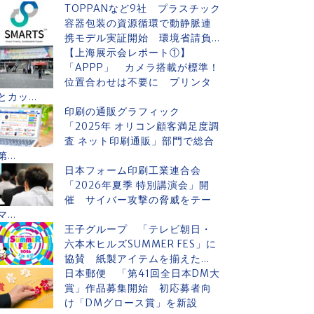
TOPPANなど9社 プラスチック
容器包装の資源循環で動静脈連
携モデル実証開始 環境省請負...
【上海展示会レポート①】
「APPP」 カメラ搭載が標準！
位置合わせは不要に プリンタ
とカッ...
印刷の通販グラフィック
「2025年 オリコン顧客満足度調
査 ネット印刷通販」部門で総合
第...
日本フォーム印刷工業連合会
「2026年夏季 特別講演会」開
催 サイバー攻撃の脅威をテー
マ...
王子グループ 「テレビ朝日・
六本木ヒルズSUMMER FES」に
協賛 紙製アイテムを揃えた...
日本郵便 「第41回全日本DM大
賞」作品募集開始 初応募者向
け「DMグロース賞」を新設