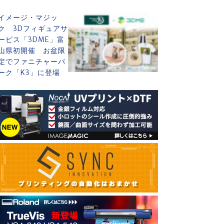
イメージ・マジッ
ク 3Dフィギュアサ
ービス「3DME」富
山県初開催 お盆限
定でファニチャーパ
ーク「K3」に登場