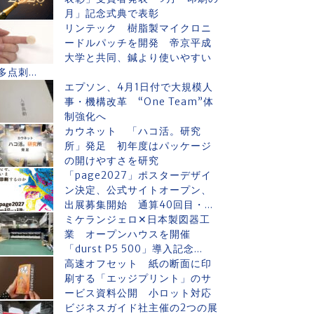
月」記念式典で表彰
リンテック 樹脂製マイクロニ
ードルパッチを開発 帝京平成
大学と共同、鍼より使いやすい
多点刺...
エプソン、4月1日付で大規模人
事・機構改革 “One Team”体
制強化へ
カウネット 「ハコ活。研究
所」発足 初年度はパッケージ
の開けやすさを研究
「page2027」ポスターデザイ
ン決定、公式サイトオープン、
出展募集開始 通算40回目・...
ミケランジェロ✕日本製図器工
業 オープンハウスを開催
「durst P5 500」導入記念...
高速オフセット 紙の断面に印
刷する「エッジプリント」のサ
ービス資料公開 小ロット対応
ビジネスガイド社主催の2つの展