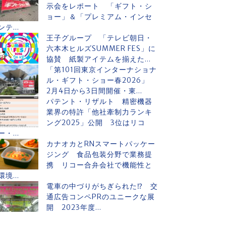
示会をレポート 「ギフト・シ
ョー」＆「プレミアム・インセ
ンテ...
王子グループ 「テレビ朝日・
六本木ヒルズSUMMER FES」に
協賛 紙製アイテムを揃えた...
「第101回東京インターナショナ
ル・ギフト・ショー春2026」
2月4日から3日間開催・東...
パテント・リザルト 精密機器
業界の特許「他社牽制力ランキ
ング2025」公開 3位はリコ
ー・...
カナオカとRNスマートパッケー
ジング 食品包装分野で業務提
携 リコー合弁会社で機能性と
環境...
電車の中づりがちぎられた⁉ 交
通広告コンペPRのユニークな展
開 2023年度...