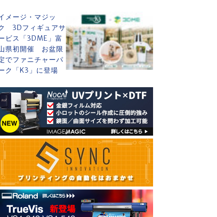
イメージ・マジッ
ク 3Dフィギュアサ
ービス「3DME」富
山県初開催 お盆限
定でファニチャーパ
ーク「K3」に登場