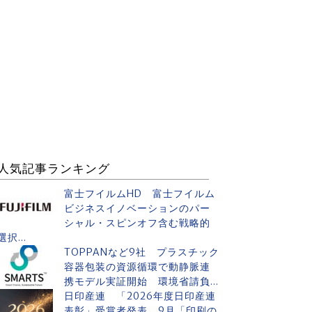
人気記事ランキング
富士フイルムHD 富士フイルム
ビジネスイノベーションのパー
シャル・スピンオフ含む戦略的
選択...
TOPPANなど9社 プラスチック
容器包装の資源循環で動静脈連
携モデル実証開始 環境省請負...
日印産連 「2026年度日印産連
表彰」受賞者発表 9月「印刷の