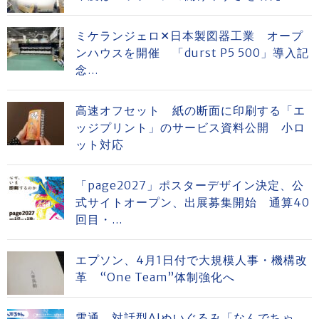
ミケランジェロ✕日本製図器工業 オープ
ンハウスを開催 「durst P5 500」導入記
念...
高速オフセット 紙の断面に印刷する「エ
ッジプリント」のサービス資料公開 小ロ
ット対応
「page2027」ポスターデザイン決定、公
式サイトオープン、出展募集開始 通算40
回目・...
エプソン、4月1日付で大規模人事・機構改
革 “One Team”体制強化へ
電通 対話型AIぬいぐるみ「なんでちゃ