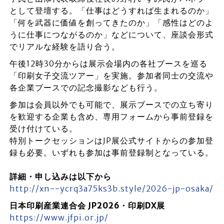
として登壇する。「仕事はどうすれば生まれるのか」
「何を武器に価値を創ってきたのか」「感性はどのよ
うに仕事につながるのか」などについて、座談会形式
でリアルな経験を語り合う。
午後12時30分からは展示会場内の各社ブースを巡る
「印刷女子交流ツアー」を実施。参加者同士の交流や
各企業ブースでの記念撮影なども行う。
参加は会員以外でも可能で、展示ブースでの立ち寄り
を歓迎する企業も含め、専用フォームから事前登録を
受け付けている。
特別トークセッションはJP展公式サイトからの参加登
録も必要。いずれも参加は事前登録制となっている。
詳細・申し込みは以下から
http://xn--ycrq3a75ks3b.style/2026-jp-osaka/
日本印刷産業連合会 JP2026・印刷DX展
https://www.jfpi.or.jp/