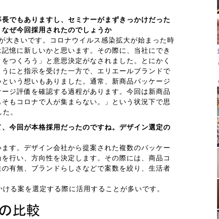
事長でもありますし、セミナーがまずきっかけだった
、なぜ今回採用されたのでしょうか
響が大きいです。コロナウイルス感染拡大が始まった時
は記憶に新しいかと思います。その際に、当社にでき
クをつくろう」と意思決定がなされました。とにかく
ようにと指示を受けた一方で、エリエールブランドで
いという想いもありました。通常、新商品パッケージ
ケージ評価を確認する過程があります。今回は新商品
もそもコロナで人が集まらない。」という状況下で思
した。
て、今回が本格採用だったのですね。デザイン選定の
います。デザイン会社から提案された複数のパッケー
論を行い、方向性を決定します。その際には、商品コ
性の有無、ブランドらしさなどで案数を絞り、生活者
。
かける案を選定する際に活用することが多いです。