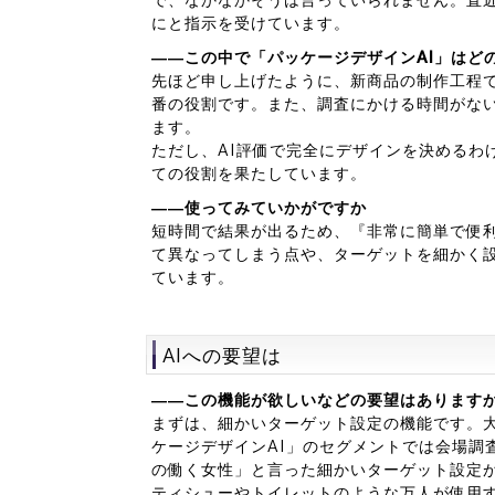
にと指示を受けています。
――この中で「パッケージデザインAI」はど
先ほど申し上げたように、新商品の制作工程
番の役割です。また、調査にかける時間がな
ます。
ただし、AI評価で完全にデザインを決めるわ
ての役割を果たしています。
――使ってみていかがですか
短時間で結果が出るため、『非常に簡単で便
て異なってしまう点や、ターゲットを細かく
ています。
AIへの要望は
――この機能が欲しいなどの要望はあります
まずは、細かいターゲット設定の機能です。
ケージデザインAI」のセグメントでは会場調
の働く女性」と言った細かいターゲット設定
ティシューやトイレットのような万人が使用