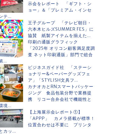
示会をレポート 「ギフト・シ
ョー」＆「プレミアム・インセ
ンテ...
王子グループ 「テレビ朝日・
六本木ヒルズSUMMER FES」に
協賛 紙製アイテムを揃えた...
印刷の通販グラフィック
「2025年 オリコン顧客満足度調
査 ネット印刷通販」部門で総合
第...
ビジネスガイド社 「ステーシ
ョナリー&ペーパーグッズフェ
ア」「STYLISH文具フ...
カナオカとRNスマートパッケー
ジング 食品包装分野で業務提
携 リコー合弁会社で機能性と
環境...
【上海展示会レポート①】
「APPP」 カメラ搭載が標準！
位置合わせは不要に プリンタ
とカッ...