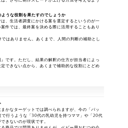
のような役割を果たすのでしょうか
では、生活者調査にかける案を選定するというのが一
い案件では、最終案を決める際に活用することもあり
けではありません。あくまで、人間の判断の補助とし
利』です。ただし、結果の解釈の仕方が担当者によっ
設定できない点から、あくまで補助的な役割にとどめ
か
大まかなターゲットでは調べられますが、今の「パッ
査で行うような「30代の乳幼児を持つママ」や「20代
ができないのが現状です。
する商品では問題ありませんが、ベビー用おむつや介