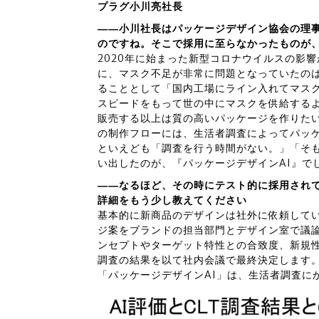
プラグ小川亮社長
――小川社長はパッケージデザイン協会の理
のですね。そこで採用に至らなかったものが
2020年に始まった新型コロナウイルスの影
に、マスク不足が非常に問題となっていたの
ることとして「国内工場にライン入れてマス
スピードをもって世の中にマスクを供給する
販売する以上は質の高いパッケージを作りた
の制作フローには、生活者調査によってパッ
といえども「調査を行う時間がない。」「そ
い出したのが、『パッケージデザインAI』で
――なるほど、その時にテスト的に採用され
詳細をもう少し教えてください
基本的に新商品のデザインは社外に依頼して
ジ案をブランドの担当部門とデザイン室で議
ンセプトやターゲット特性との合致度、新規
調査の結果を以て社内会議で最終決定します
「パッケージデザインAI」は、生活者調査に