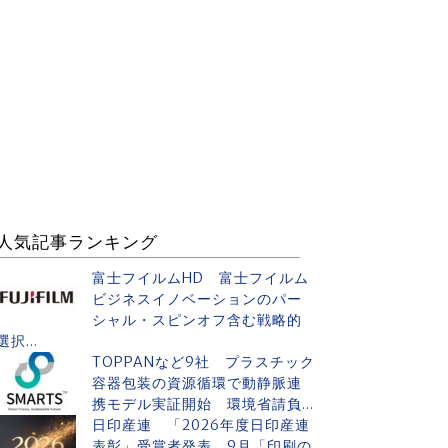
人気記事ランキング
富士フイルムHD 富士フイルム
ビジネスイノベーションのパー
シャル・スピンオフ含む戦略的
選択...
TOPPANなど9社 プラスチック
容器包装の資源循環で動静脈連
携モデル実証開始 環境省請負...
日印産連 「2026年度日印産連
表彰」受賞者発表 9月「印刷の