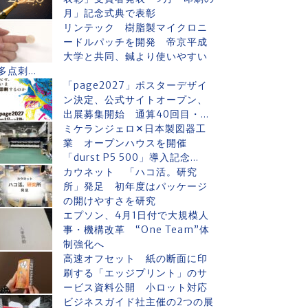
月」記念式典で表彰
リンテック 樹脂製マイクロニ
ードルパッチを開発 帝京平成
大学と共同、鍼より使いやすい
多点刺...
「page2027」ポスターデザイ
ン決定、公式サイトオープン、
出展募集開始 通算40回目・...
ミケランジェロ✕日本製図器工
業 オープンハウスを開催
「durst P5 500」導入記念...
カウネット 「ハコ活。研究
所」発足 初年度はパッケージ
の開けやすさを研究
エプソン、4月1日付で大規模人
事・機構改革 “One Team”体
制強化へ
高速オフセット 紙の断面に印
刷する「エッジプリント」のサ
ービス資料公開 小ロット対応
ビジネスガイド社主催の2つの展