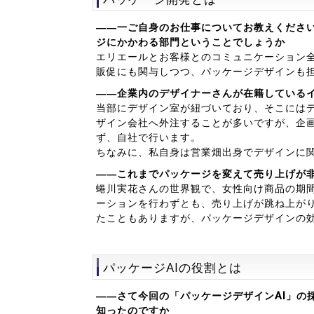
――一ご自身のお仕事についてお教えくださ
ジにかかわる部門ということでしょうか
エリエールとお客様とのコミュニケーション全
販促にも関与しつつ、パッケージデザインも
――企業内のデザイナーさんが在籍している
当部にデザイン室が紐づいており、そこには
ザイン会社へ外注することが多いですが、企
ず、自社で行います。
ちなみに、私自身は営業畑出身でデザインに
――これまでパッケージを変えて売り上げが
蜷川実花さんの世界観で、女性向け商品の期
ーションを行わずとも、売り上げが跳ね上が
たこともありますが、パッケージデザインの
パッケージAIの役割とは
――さて今回の「パッケージデザインAI」の
知ったのですか