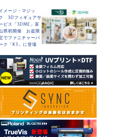
イメージ・マジッ
ク 3Dフィギュアサ
ービス「3DME」富
山県初開催 お盆限
定でファニチャーパ
ーク「K3」に登場