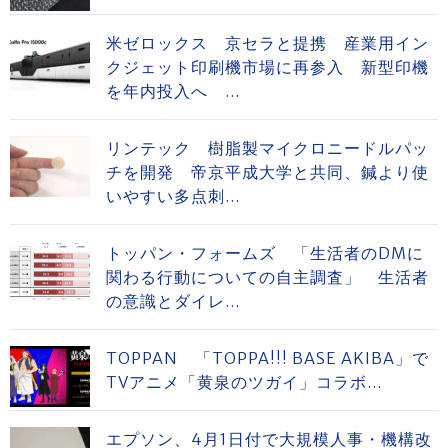
米ゼロックス 京セラと提携 産業用イン
クジェット印刷機市場に再参入 新型印機
を年内投入へ ...
リンテック 樹脂製マイクロニードルパッ
チを開発 帝京平成大学と共同、鍼より使
いやすい多点刺...
トッパン・フォームズ 「生活者のDMに
関わる行動についての自主調査」 生活者
の意識とダイレ...
TOPPAN 「TOPPA!!! BASE AKIBA」で
TVアニメ「黄泉のツガイ」コラボ...
エプソン、4月1日付で大規模人事・機構改