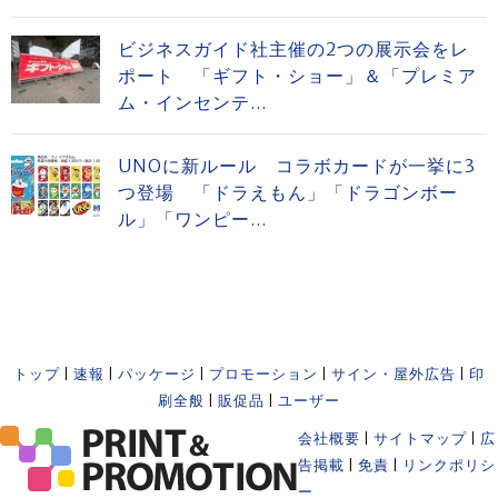
ビジネスガイド社主催の2つの展示会をレ
ポート 「ギフト・ショー」＆「プレミア
ム・インセンテ...
UNOに新ルール コラボカードが一挙に3
つ登場 「ドラえもん」「ドラゴンボー
ル」「ワンピー...
トップ
|
速報
|
パッケージ
|
プロモーション
|
サイン・屋外広告
|
印
刷全般
|
販促品
|
ユーザー
会社概要
|
サイトマップ
|
広
告掲載
|
免責
|
リンクポリシ
ー