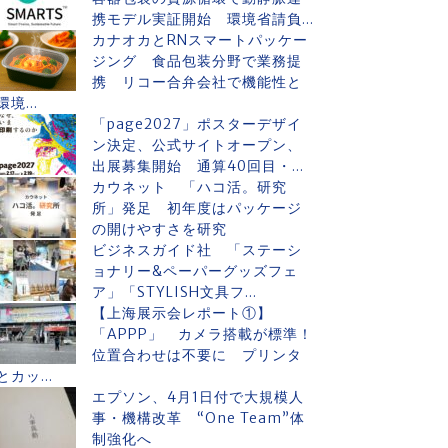
携モデル実証開始 環境省請負...
カナオカとRNスマートパッケー
ジング 食品包装分野で業務提
携 リコー合弁会社で機能性と
環境...
「page2027」ポスターデザイ
ン決定、公式サイトオープン、
出展募集開始 通算40回目・...
カウネット 「ハコ活。研究
所」発足 初年度はパッケージ
の開けやすさを研究
ビジネスガイド社 「ステーシ
ョナリー&ペーパーグッズフェ
ア」「STYLISH文具フ...
【上海展示会レポート①】
「APPP」 カメラ搭載が標準！
位置合わせは不要に プリンタ
とカッ...
エプソン、4月1日付で大規模人
事・機構改革 “One Team”体
制強化へ