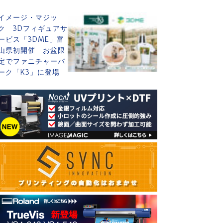
イメージ・マジッ
ク 3Dフィギュアサ
ービス「3DME」富
山県初開催 お盆限
定でファニチャーパ
ーク「K3」に登場