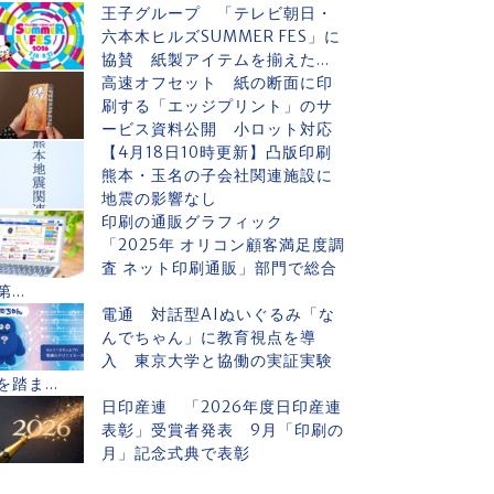
王子グループ 「テレビ朝日・
六本木ヒルズSUMMER FES」に
協賛 紙製アイテムを揃えた...
高速オフセット 紙の断面に印
刷する「エッジプリント」のサ
ービス資料公開 小ロット対応
【4月18日10時更新】凸版印刷
熊本・玉名の子会社関連施設に
地震の影響なし
印刷の通販グラフィック
「2025年 オリコン顧客満足度調
査 ネット印刷通販」部門で総合
第...
電通 対話型AIぬいぐるみ「な
んでちゃん」に教育視点を導
入 東京大学と協働の実証実験
を踏ま...
日印産連 「2026年度日印産連
表彰」受賞者発表 9月「印刷の
月」記念式典で表彰