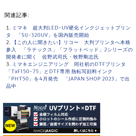
関連記事:
ミマキ 超大判LED-UV硬化インクジェットプリン
タ 「SIJ-320UV」を国内販売開始
【この人に聞きたい】リコー 大判プリンタへ本格
参入 「ラテックス」「フラットベッド」2シリーズの
開発者に聞く 佐野武司氏・牧野剛志氏
ミマキエンジニアリング 同社初のDTFプリンタ
「TxF150-75」とDTF専用 熱転写顔料インク
「PHT50」を4月発売 「JAPAN SHOP 2023」で出
品中