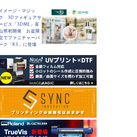
イメージ・マジッ
ク 3Dフィギュアサ
ービス「3DME」富
山県初開催 お盆限
定でファニチャーパ
ーク「K3」に登場