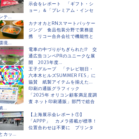
示会をレポート 「ギフト・シ
ョー」＆「プレミアム・インセ
ンテ...
カナオカとRNスマートパッケー
ジング 食品包装分野で業務提
携 リコー合弁会社で機能性と
環境...
電車の中づりがちぎられた⁉ 交
通広告コンペPRのユニークな展
開 2023年度...
王子グループ 「テレビ朝日・
六本木ヒルズSUMMER FES」に
協賛 紙製アイテムを揃えた...
印刷の通販グラフィック
「2025年 オリコン顧客満足度調
査 ネット印刷通販」部門で総合
第...
【上海展示会レポート①】
「APPP」 カメラ搭載が標準！
位置合わせは不要に プリンタ
とカッ...