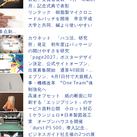
月」記念式典で表彰
リンテック 樹脂製マイクロニ
ードルパッチを開発 帝京平成
大学と共同、鍼より使いやすい
多点刺...
カウネット 「ハコ活。研究
所」発足 初年度はパッケージ
の開けやすさを研究
「page2027」ポスターデザイ
ン決定、公式サイトオープン、
出展募集開始 通算40回目・...
エプソン、4月1日付で大規模人
事・機構改革 “One Team”体
制強化へ
高速オフセット 紙の断面に印
刷する「エッジプリント」のサ
ービス資料公開 小ロット対応
ミケランジェロ✕日本製図器工
業 オープンハウスを開催
「durst P5 500」導入記念...
ビジネスガイド社主催の2つの展