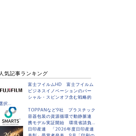
人気記事ランキング
富士フイルムHD 富士フイルム
ビジネスイノベーションのパー
シャル・スピンオフ含む戦略的
選択...
TOPPANなど9社 プラスチック
容器包装の資源循環で動静脈連
携モデル実証開始 環境省請負...
日印産連 「2026年度日印産連
表彰」受賞者発表 9月「印刷の