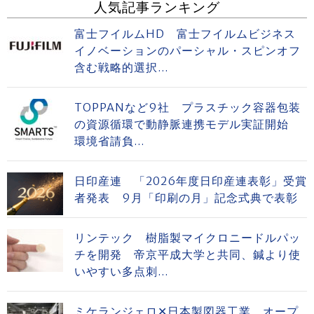
人気記事ランキング
富士フイルムHD 富士フイルムビジネス
イノベーションのパーシャル・スピンオフ
含む戦略的選択...
TOPPANなど9社 プラスチック容器包装
の資源循環で動静脈連携モデル実証開始
環境省請負...
日印産連 「2026年度日印産連表彰」受賞
者発表 9月「印刷の月」記念式典で表彰
リンテック 樹脂製マイクロニードルパッ
チを開発 帝京平成大学と共同、鍼より使
いやすい多点刺...
ミケランジェロ✕日本製図器工業 オープ