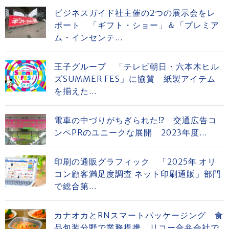
ビジネスガイド社主催の2つの展示会をレ
ポート 「ギフト・ショー」＆「プレミア
ム・インセンテ...
王子グループ 「テレビ朝日・六本木ヒル
ズSUMMER FES」に協賛 紙製アイテム
を揃えた...
電車の中づりがちぎられた⁉ 交通広告コ
ンペPRのユニークな展開 2023年度...
印刷の通販グラフィック 「2025年 オリ
コン顧客満足度調査 ネット印刷通販」部門
で総合第...
カナオカとRNスマートパッケージング 食
品包装分野で業務提携 リコー合弁会社で