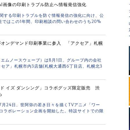
AI画像の印刷トラブル防止へ情報発信強化
像に関する印刷トラブルを防ぐ情報発信の強化に向け、公
社ではこの1年間、印刷相談の問い合わせのうち20%
E」がオンデマンド印刷事業に参入 「アクセア」札幌
E（エフエムノースウェーブ）は8月1日、グループ内の会社
セア」札幌市内3店舗(札幌大通西6丁目店、札幌北3
ド イズ ダンシング」コラボグッズ限定販売 渋
も
は7月24日、世阿弥の若き日々を描くTVアニメ「ワー
、コラボレーション企画を開始した。特設サイトでの限