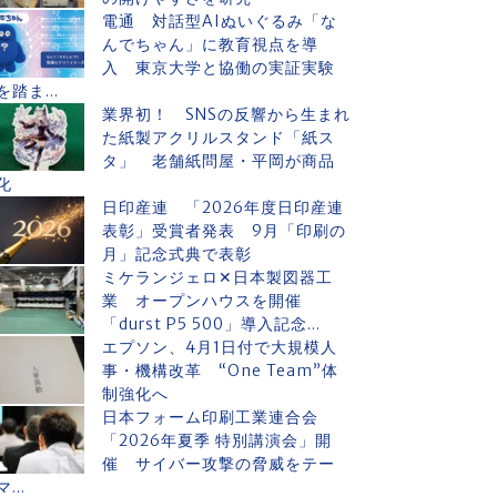
電通 対話型AIぬいぐるみ「な
んでちゃん」に教育視点を導
入 東京大学と協働の実証実験
を踏ま...
業界初！ SNSの反響から生まれ
た紙製アクリルスタンド「紙ス
タ」 老舗紙問屋・平岡が商品
化
日印産連 「2026年度日印産連
表彰」受賞者発表 9月「印刷の
月」記念式典で表彰
ミケランジェロ✕日本製図器工
業 オープンハウスを開催
「durst P5 500」導入記念...
エプソン、4月1日付で大規模人
事・機構改革 “One Team”体
制強化へ
日本フォーム印刷工業連合会
「2026年夏季 特別講演会」開
催 サイバー攻撃の脅威をテー
マ...