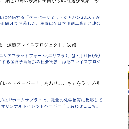
幕 紙と印刷の祭典に全国から80社超が集結 今
一般に発信する「ペーパーサミットジャパン2026」が
松町館3Fで開幕した。主催は全日本印刷工業組合連合
験「涼感プレイスプロジェクト」実施
エリアプラットフォーム(エリプラ)」は7月31日(金)
適にする産官学民連携の社会実験「涼感プレイスプロジ
トイレットペーパー「しあわせここち」をラップ梱
ープのJPホームサプライは、微量の化学物質に反応して
るオリジナルトイレットペーパー「しあわせここち」