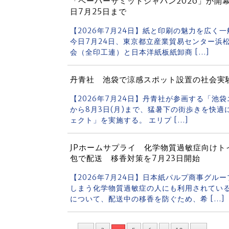
「ペーパーサミットジャパン2026」が開
日7月25日まで
【2026年7月24日】紙と印刷の魅力を広く
今日7月24日、東京都立産業貿易センター浜
会（全印工連）と日本洋紙板紙卸商 […]
丹青社 池袋で涼感スポット設置の社会実
【2026年7月24日】丹青社が参画する「池袋
から8月3日(月)まで、猛暑下の街歩きを快
ェクト」を実施する。 エリプ […]
JPホームサプライ 化学物質過敏症向け
包で配送 移香対策を7月23日開始
【2026年7月24日】日本紙パルプ商事グル
しまう化学物質過敏症の人にも利用されてい
について、配送中の移香を防ぐため、希 […]