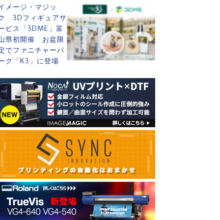
イメージ・マジッ
ク 3Dフィギュアサ
ービス「3DME」富
山県初開催 お盆限
定でファニチャーパ
ーク「K3」に登場