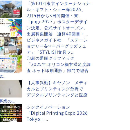
「第101回東京インターナショナ
ル・ギフト・ショー春2026」
2月4日から3日間開催・東...
「page2027」ポスターデザイ
ン決定、公式サイトオープン、
出展募集開始 通算40回目・...
ビジネスガイド社 「ステーシ
ョナリー&ペーパーグッズフェ
ア」「STYLISH文具フ...
印刷の通販グラフィック
「2025年 オリコン顧客満足度調
査 ネット印刷通販」部門で総合
第...
【人事異動】キヤノン メディ
カルとプリンティング分野で
デジタルプリンティングと医療
事業の...
シンクイノベーション
「Digital Printing Expo 2026
Tokyo」...