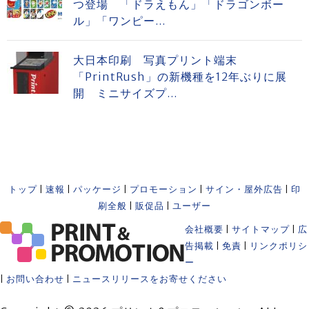
つ登場 「ドラえもん」「ドラゴンボー
ル」「ワンピー...
大日本印刷 写真プリント端末
「PrintRush」の新機種を12年ぶりに展
開 ミニサイズプ...
トップ
|
速報
|
パッケージ
|
プロモーション
|
サイン・屋外広告
|
印
刷全般
|
販促品
|
ユーザー
会社概要
|
サイトマップ
|
広
告掲載
|
免責
|
リンクポリシ
ー
|
お問い合わせ
|
ニュースリリースをお寄せください