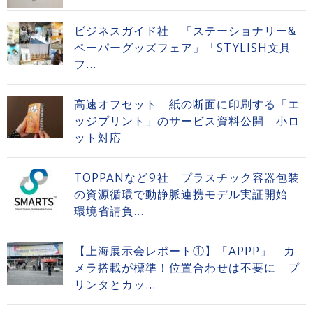
ビジネスガイド社 「ステーショナリー&
ペーパーグッズフェア」「STYLISH文具
フ...
高速オフセット 紙の断面に印刷する「エ
ッジプリント」のサービス資料公開 小ロ
ット対応
TOPPANなど9社 プラスチック容器包装
の資源循環で動静脈連携モデル実証開始
環境省請負...
【上海展示会レポート①】「APPP」 カ
メラ搭載が標準！位置合わせは不要に プ
リンタとカッ...