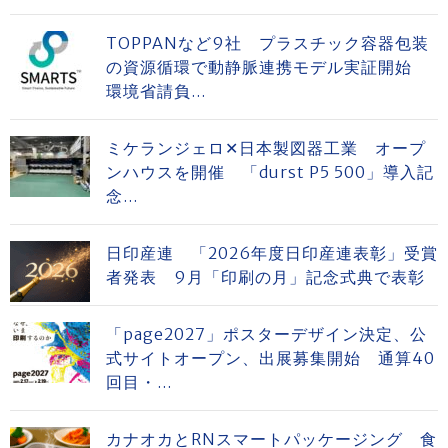
TOPPANなど9社 プラスチック容器包装
の資源循環で動静脈連携モデル実証開始
環境省請負...
ミケランジェロ✕日本製図器工業 オープ
ンハウスを開催 「durst P5 500」導入記
念...
日印産連 「2026年度日印産連表彰」受賞
者発表 9月「印刷の月」記念式典で表彰
「page2027」ポスターデザイン決定、公
式サイトオープン、出展募集開始 通算40
回目・...
カナオカとRNスマートパッケージング 食