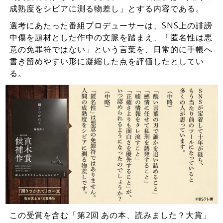
成熟度をシビアに測る物差し」とする内容である。
選考にあたった番組プロデューサーは、SNS上の誹謗
中傷を題材とした作中の文脈を踏まえ、「匿名性は悪
意の免罪符ではない」という言葉を、日常的に手帳へ
書き留めやすい形に凝縮した点を評価したとしてい
る。
この受賞を含む「第2回 あの本、読みました？大賞」