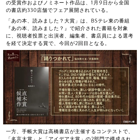
の受賞作およびノミネート作品は、1月9日から全国
の書店約330店舗でフェア展開されている。
「あの本、読みました？大賞」は、BSテレ東の番組
『あの本、読みました？』で紹介された書籍を対象
に、視聴者投票と出演者、編集者、書店員による選考
を経て決定する賞で、今回が2回目となる。
一方、手帳大賞は高橋書店が主催するコンテストで、
「名言大賞」と「アイデア大賞」の2部門で構成され