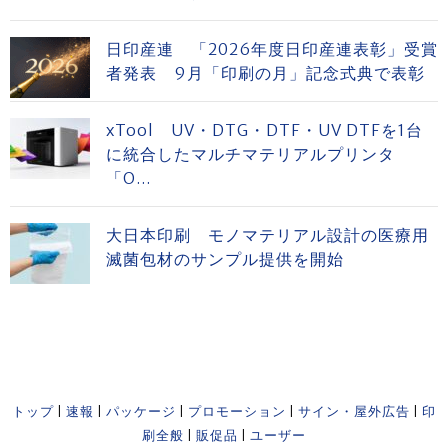
日印産連 「2026年度日印産連表彰」受賞
者発表 9月「印刷の月」記念式典で表彰
xTool UV・DTG・DTF・UV DTFを1台
に統合したマルチマテリアルプリンタ
「O...
大日本印刷 モノマテリアル設計の医療用
滅菌包材のサンプル提供を開始
トップ
|
速報
|
パッケージ
|
プロモーション
|
サイン・屋外広告
|
印
刷全般
|
販促品
|
ユーザー