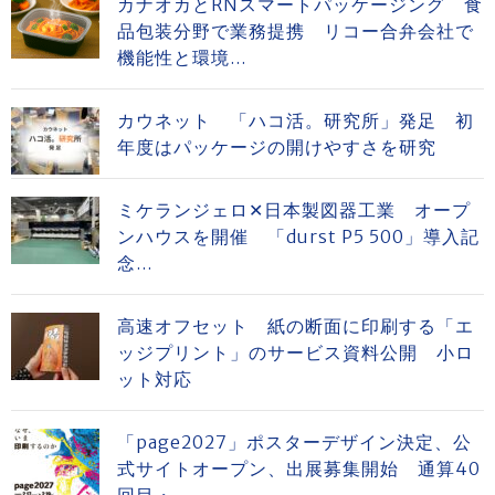
カナオカとRNスマートパッケージング 食
品包装分野で業務提携 リコー合弁会社で
機能性と環境...
カウネット 「ハコ活。研究所」発足 初
年度はパッケージの開けやすさを研究
ミケランジェロ✕日本製図器工業 オープ
ンハウスを開催 「durst P5 500」導入記
念...
高速オフセット 紙の断面に印刷する「エ
ッジプリント」のサービス資料公開 小ロ
ット対応
「page2027」ポスターデザイン決定、公
式サイトオープン、出展募集開始 通算40