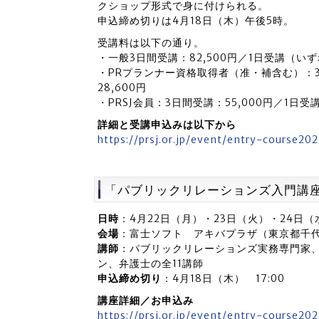
クショップ形式で身に付けられる。
申込締め切りは4月18日（木）午後5時。
受講料は以下の通り。
・一般3日間受講：82,500円／1日受講（いずれ
・PRプランナー資格取得者（准・補含む）：3日
28,600円
・PRSJ会員：3日間受講：55,000円／1日受講
詳細と受講申込みは以下から
https://prsj.or.jp/event/entry-course20
「パブリックリレーションズ入門講座
日時
：4月22日（月）・23日（火）・24日（
会場
：富士ソフト アキバプラザ（東京都千代
講師
：パブリックリレーションズ実務専門家
ン、弁護士の全11講師
申込締め切り
：4月18日（木） 17:00
講座詳細／お申込み
https://prsj.or.jp/event/entry-course20