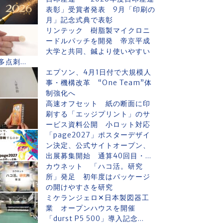
表彰」受賞者発表 9月「印刷の
月」記念式典で表彰
リンテック 樹脂製マイクロニ
ードルパッチを開発 帝京平成
大学と共同、鍼より使いやすい
多点刺...
エプソン、4月1日付で大規模人
事・機構改革 “One Team”体
制強化へ
高速オフセット 紙の断面に印
刷する「エッジプリント」のサ
ービス資料公開 小ロット対応
「page2027」ポスターデザイ
ン決定、公式サイトオープン、
出展募集開始 通算40回目・...
カウネット 「ハコ活。研究
所」発足 初年度はパッケージ
の開けやすさを研究
ミケランジェロ✕日本製図器工
業 オープンハウスを開催
「durst P5 500」導入記念...