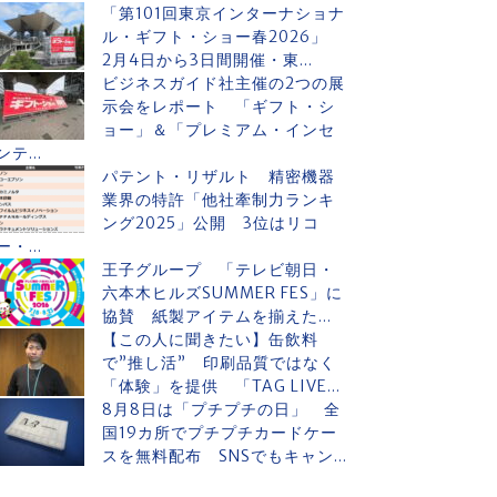
「第101回東京インターナショナ
ル・ギフト・ショー春2026」
2月4日から3日間開催・東...
ビジネスガイド社主催の2つの展
示会をレポート 「ギフト・シ
ョー」＆「プレミアム・インセ
ンテ...
パテント・リザルト 精密機器
業界の特許「他社牽制力ランキ
ング2025」公開 3位はリコ
ー・...
王子グループ 「テレビ朝日・
六本木ヒルズSUMMER FES」に
協賛 紙製アイテムを揃えた...
【この人に聞きたい】缶飲料
で”推し活” 印刷品質ではなく
「体験」を提供 「TAG LIVE...
8月8日は「プチプチの日」 全
国19カ所でプチプチカードケー
スを無料配布 SNSでもキャン...