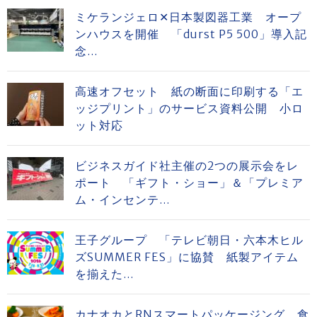
ミケランジェロ✕日本製図器工業 オープ
ンハウスを開催 「durst P5 500」導入記
念...
高速オフセット 紙の断面に印刷する「エ
ッジプリント」のサービス資料公開 小ロ
ット対応
ビジネスガイド社主催の2つの展示会をレ
ポート 「ギフト・ショー」＆「プレミア
ム・インセンテ...
王子グループ 「テレビ朝日・六本木ヒル
ズSUMMER FES」に協賛 紙製アイテム
を揃えた...
カナオカとRNスマートパッケージング 食