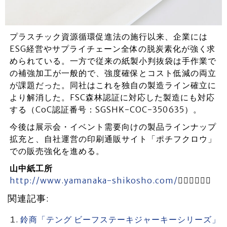
プラスチック資源循環促進法の施行以来、企業には
ESG経営やサプライチェーン全体の脱炭素化が強く求
められている。一方で従来の紙製小判抜袋は手作業で
の補強加工が一般的で、強度確保とコスト低減の両立
が課題だった。同社はこれを独自の製造ライン確立に
より解消した。FSC森林認証に対応した製造にも対応
する（CoC認証番号：SGSHK-COC-350635）。
今後は展示会・イベント需要向けの製品ラインナップ
拡充と、自社運営の印刷通販サイト「ポチフクロウ」
での販売強化を進める。
山中紙工所
http://www.yamanaka-shikosho.com/

関連記事:
鈴商「テング ビーフステーキジャーキーシリーズ」