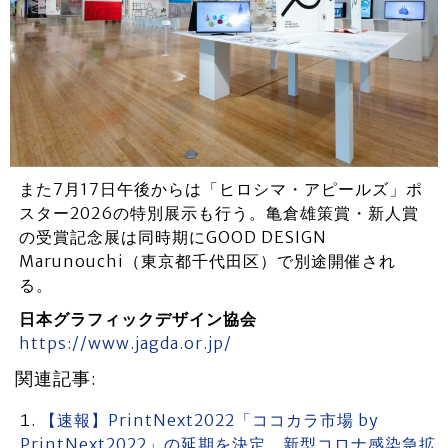
また7月17日午後からは「ヒロシマ・アピールズ」ポ
スター2026の特別展示も行う。亀倉雄策賞・新人賞
の受賞記念展は同時期にGOOD DESIGN
Marunouchi（東京都千代田区）で別途開催され
る。
日本グラフィックデザイン協会
https://www.jagda.or.jp/
関連記事:
【速報】PrintNext2022「ココカラ市場 by
PrintNext2022」の延期を決定 新型コロナ感染急拡