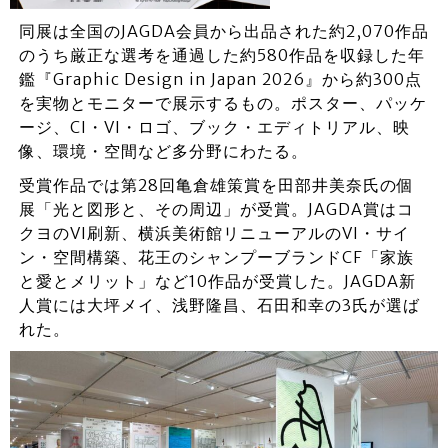
同展は全国のJAGDA会員から出品された約2,070作品
のうち厳正な選考を通過した約580作品を収録した年
鑑『Graphic Design in Japan 2026』から約300点
を実物とモニターで展示するもの。ポスター、パッケ
ージ、CI・VI・ロゴ、ブック・エディトリアル、映
像、環境・空間など多分野にわたる。
受賞作品では第28回亀倉雄策賞を田部井美奈氏の個
展「光と図形と、その周辺」が受賞。JAGDA賞はコ
クヨのVI刷新、横浜美術館リニューアルのVI・サイ
ン・空間構築、花王のシャンプーブランドCF「家族
と愛とメリット」など10作品が受賞した。JAGDA新
人賞には大坪メイ、浅野隆昌、石田和幸の3氏が選ば
れた。