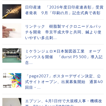
日印産連 「2026年度日印産連表彰」受賞
者発表 9月「印刷の月」記念式典で表彰
リンテック 樹脂製マイクロニードルパッ
チを開発 帝京平成大学と共同、鍼より使
いやすい多点刺...
ミケランジェロ✕日本製図器工業 オープ
ンハウスを開催 「durst P5 500」導入記
念...
「page2027」ポスターデザイン決定、公
式サイトオープン、出展募集開始 通算40
回目・...
エプソン、4月1日付で大規模人事・機構改