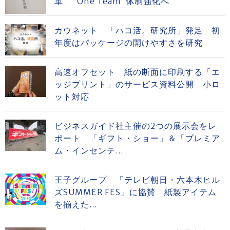
革 “One Team”体制強化へ
カウネット 「ハコ活。研究所」発足 初
年度はパッケージの開けやすさを研究
高速オフセット 紙の断面に印刷する「エ
ッジプリント」のサービス資料公開 小ロ
ット対応
ビジネスガイド社主催の2つの展示会をレ
ポート 「ギフト・ショー」＆「プレミア
ム・インセンテ...
王子グループ 「テレビ朝日・六本木ヒル
ズSUMMER FES」に協賛 紙製アイテム
を揃えた...