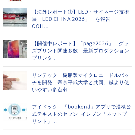
【海外レポート①】LED・サイネージ技術
展「LED CHINA 2026」 を報告
OOH...
【開催中レポート】「page2026」 グッ
ズプリント関連多数 最新プロダクション
プリンタ...
リンテック 樹脂製マイクロニードルパッ
チを開発 帝京平成大学と共同、鍼より使
いやすい多点刺...
アイドック 「bookend」アプリで漢検公
式テキストのセブン-イレブン「ネットプ
リント」...