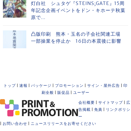
灯白社 シュタゲ『STEINS;GATE』15周
年記念企画イベントをドン・キホーテ秋葉
原で...
凸版印刷 熊本・玉名の子会社関連工場
一部操業を停止か 16日の本震後に影響
トップ
|
速報
|
パッケージ
|
プロモーション
|
サイン・屋外広告
|
印
刷全般
|
販促品
|
ユーザー
会社概要
|
サイトマップ
|
広
告掲載
|
免責
|
リンクポリシ
ー
|
お問い合わせ
|
ニュースリリースをお寄せください