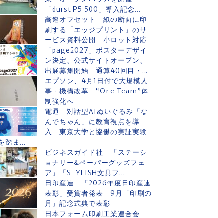
「durst P5 500」導入記念...
高速オフセット 紙の断面に印
刷する「エッジプリント」のサ
ービス資料公開 小ロット対応
「page2027」ポスターデザイ
ン決定、公式サイトオープン、
出展募集開始 通算40回目・...
エプソン、4月1日付で大規模人
事・機構改革 “One Team”体
制強化へ
電通 対話型AIぬいぐるみ「な
んでちゃん」に教育視点を導
入 東京大学と協働の実証実験
を踏ま...
ビジネスガイド社 「ステーシ
ョナリー&ペーパーグッズフェ
ア」「STYLISH文具フ...
日印産連 「2026年度日印産連
表彰」受賞者発表 9月「印刷の
月」記念式典で表彰
日本フォーム印刷工業連合会