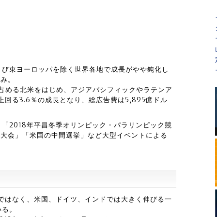
よび東ヨーロッパを除く世界各地で成長がやや鈍化し
込み。
1を占める北米をはじめ、アジアパシフィックやラテンア
回る3.6％の成長となり、総広告費は5,895億ドル
「2018年平昌冬季オリンピック・パラリンピック競
ロシア大会」「米国の中間選挙」など大型イベントによる
様ではなく、米国、ドイツ、インドでは大きく伸びる一
いる。