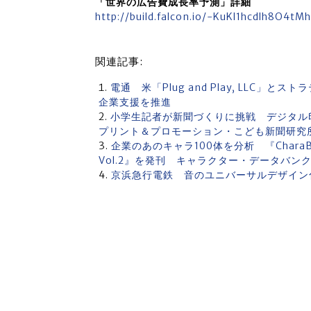
「世界の広告費成長率予測」詳細
http://build.falcon.io/-KuKl1hcdlh8O4tM
関連記事:
電通 米「Plug and Play, LL
企業支援を推進
小学生記者が新聞づくりに挑戦 デジタ
プリント＆プロモーション・こども新聞研究
企業のあのキャラ100体を分析 『CharaBi
Vol.2』を発刊 キャラクター・データバン
京浜急行電鉄 音のユニバーサルデザイン