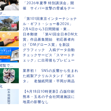
「2026年夏季 特別講演会」開
催 サイバー攻撃の脅威をテー
マ...
「第101回東京インターナショナ
ル・ギフト・ショー春2026」
2月4日から3日間開催・東...
日本郵便 「第41回全日本DM大
賞」作品募集開始 初応募者向
け「DMグロース賞」を新設
グラフィック 入稿データ自動
チェックサービス「スマートチ
ェック」に出荷後もプレビュー
閲覧で...
業界初！ SNSの反響から生まれ
た紙製アクリルスタンド「紙ス
タ」 老舗紙問屋・平岡が商品
化
【4月18日10時更新】凸版印刷
熊本・玉名の子会社関連施設に
地震の影響なし