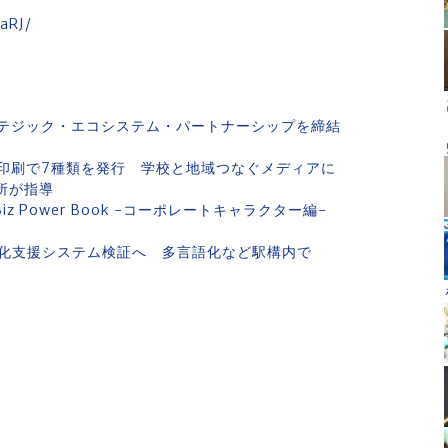
haRJ/
C」とストラテジック・エコシステム・パートナーシップを締結
ル印刷で7種類を発行 学校と地域つなぐメディアに
所が指導
z Power Book -コーポレートキャラクター編-
ク
化支援システム検証へ 多言語化など駅構内で