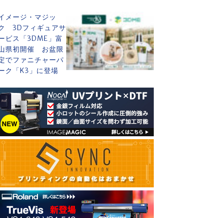
イメージ・マジッ
ク 3Dフィギュアサ
ービス「3DME」富
山県初開催 お盆限
定でファニチャーパ
ーク「K3」に登場