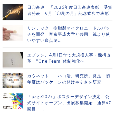
日印産連 「2026年度日印産連表彰」受賞
者発表 9月「印刷の月」記念式典で表彰
リンテック 樹脂製マイクロニードルパッ
チを開発 帝京平成大学と共同、鍼より使
いやすい多点刺...
エプソン、4月1日付で大規模人事・機構改
革 “One Team”体制強化へ
カウネット 「ハコ活。研究所」発足 初
年度はパッケージの開けやすさを研究
「page2027」ポスターデザイン決定、公
式サイトオープン、出展募集開始 通算40
回目・...