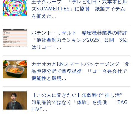
王子グループ 「テレビ朝日・六本木ヒル
ズSUMMER FES」に協賛 紙製アイテム
を揃えた...
パテント・リザルト 精密機器業界の特許
「他社牽制力ランキング2025」公開 3位
はリコー・...
カナオカとRNスマートパッケージング 食
品包装分野で業務提携 リコー合弁会社で
機能性と環境...
【この人に聞きたい】缶飲料で”推し活”
印刷品質ではなく「体験」を提供 「TAG
LIVE...