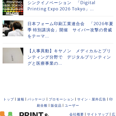
シンクイノベーション 「Digital
Printing Expo 2026 Tokyo」...
日本フォーム印刷工業連合会 「2026年夏
季 特別講演会」開催 サイバー攻撃の脅威
をテーマ...
【人事異動】キヤノン メディカルとプリ
ンティング分野で デジタルプリンティン
グと医療事業の...
トップ
|
速報
|
パッケージ
|
プロモーション
|
サイン・屋外広告
|
印
刷全般
|
販促品
|
ユーザー
会社概要
|
サイトマップ
|
広