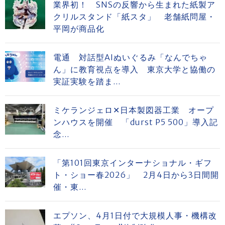
業界初！ SNSの反響から生まれた紙製ア
クリルスタンド「紙スタ」 老舗紙問屋・
平岡が商品化
電通 対話型AIぬいぐるみ「なんでちゃ
ん」に教育視点を導入 東京大学と協働の
実証実験を踏ま...
ミケランジェロ✕日本製図器工業 オープ
ンハウスを開催 「durst P5 500」導入記
念...
「第101回東京インターナショナル・ギフ
ト・ショー春2026」 2月4日から3日間開
催・東...
エプソン、4月1日付で大規模人事・機構改