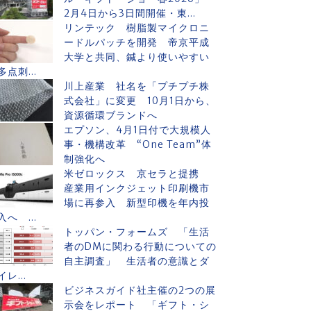
2月4日から3日間開催・東...
リンテック 樹脂製マイクロニ
ードルパッチを開発 帝京平成
大学と共同、鍼より使いやすい
多点刺...
川上産業 社名を「プチプチ株
式会社」に変更 10月1日から、
資源循環ブランドへ
エプソン、4月1日付で大規模人
事・機構改革 “One Team”体
制強化へ
米ゼロックス 京セラと提携
産業用インクジェット印刷機市
場に再参入 新型印機を年内投
入へ ...
トッパン・フォームズ 「生活
者のDMに関わる行動についての
自主調査」 生活者の意識とダ
イレ...
ビジネスガイド社主催の2つの展
示会をレポート 「ギフト・シ