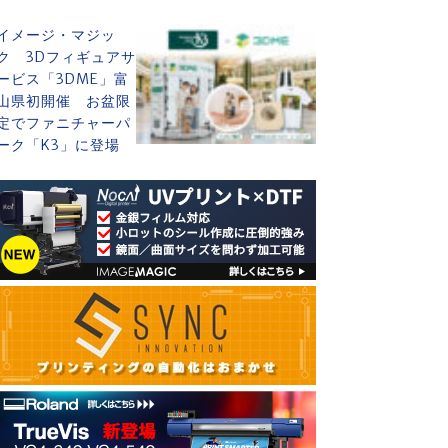
イメージ・マジッ
ク 3Dフィギュアサ
ービス「3DME」富
山県初開催 お盆限
定でファニチャーパ
ーク「K3」に登場