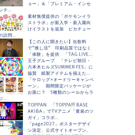
ョー」＆「プレミアム・インセ
ンテ...
素材無償提供の「ポケモンイラ
ストラボ」が新入学・新入園向
けイラストを追加 ピカチュー
の訪問...
【この人に聞きたい】缶飲料
で”推し活” 印刷品質ではなく
「体験」を提供 「TAG LIVE...
王子グループ 「テレビ朝日・
六本木ヒルズSUMMER FES」に
協賛 紙製アイテムを揃えた...
「ケロッグ×オードリーキャンペ
ーン」 期間限定パッケージが
お面に？ 5種類のシールからラ
ジ...
TOPPAN 「TOPPA!!! BASE
AKIBA」でTVアニメ「黄泉のツ
ガイ」コラボ...
「page2027」ポスターデザイ
ン決定、公式サイトオープン、