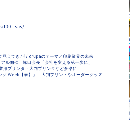
wa100_sas/
で見えてきた!? drupaのテーマと印刷業界の未来
りのリアル開催 塚田会長「会社を変える第一歩に」
 産業用プリンタ・大判プリンタなど多彩に
ィング Week【春】」 大判プリントやオーダーグッズ