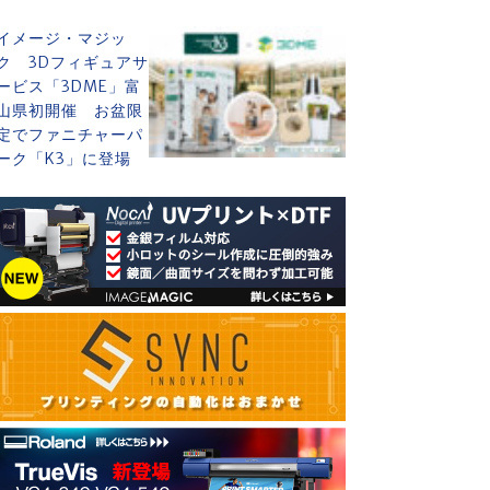
イメージ・マジッ
ク 3Dフィギュアサ
ービス「3DME」富
山県初開催 お盆限
定でファニチャーパ
ーク「K3」に登場