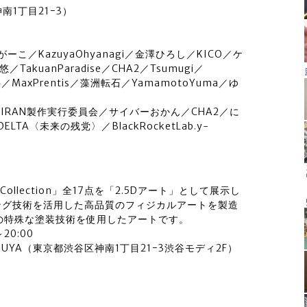
1丁目21−3）
こ／KazuyaOhyanagi／金澤ひろし／KICO／ケ
kuanParadise／CHA2／Tsumugi／
将／MaxPrentis／藻洲転石／YamamotoYuma／ゆ
RAN製作実行委員会／サイバーおかん／CHA2／に
ELTA〈未来の残党〉／BlackRocketLab.y-
ArtistCollection」全17点を「2.5Dアート」として展示し
ング技術を活用した高品質のフィジカルアートを製造
本の特殊な塗装技術を使用したアートです。
20:00
IBUYA（東京都渋谷区神南1丁目21−3渋谷モディ2F）