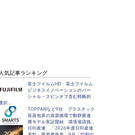
人気記事ランキング
富士フイルムHD 富士フイルム
ビジネスイノベーションのパー
シャル・スピンオフ含む戦略的
選択...
TOPPANなど9社 プラスチック
容器包装の資源循環で動静脈連
携モデル実証開始 環境省請負...
日印産連 「2026年度日印産連
表彰」受賞者発表 9月「印刷の