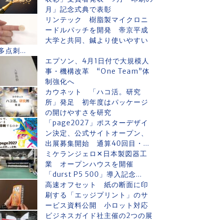
月」記念式典で表彰
リンテック 樹脂製マイクロニ
ードルパッチを開発 帝京平成
大学と共同、鍼より使いやすい
多点刺...
エプソン、4月1日付で大規模人
事・機構改革 “One Team”体
制強化へ
カウネット 「ハコ活。研究
所」発足 初年度はパッケージ
の開けやすさを研究
「page2027」ポスターデザイ
ン決定、公式サイトオープン、
出展募集開始 通算40回目・...
ミケランジェロ✕日本製図器工
業 オープンハウスを開催
「durst P5 500」導入記念...
高速オフセット 紙の断面に印
刷する「エッジプリント」のサ
ービス資料公開 小ロット対応
ビジネスガイド社主催の2つの展