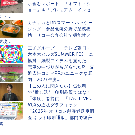
示会をレポート 「ギフト・シ
ョー」＆「プレミアム・インセ
ンテ...
カナオカとRNスマートパッケー
ジング 食品包装分野で業務提
携 リコー合弁会社で機能性と
環境...
王子グループ 「テレビ朝日・
六本木ヒルズSUMMER FES」に
協賛 紙製アイテムを揃えた...
電車の中づりがちぎられた⁉ 交
通広告コンペPRのユニークな展
開 2023年度...
【この人に聞きたい】缶飲料
で”推し活” 印刷品質ではなく
「体験」を提供 「TAG LIVE...
印刷の通販グラフィック
「2025年 オリコン顧客満足度調
査 ネット印刷通販」部門で総合
第...