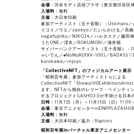
会場
：渋谷モディ店頭プラザ（東京都渋谷区神南
入場料
：無料
主催
：大日本印刷
参加アーティスト（五十音順）：Utomaru／がー
イゴイノウエ／zaoeyo／たいらかける／高橋悠／Ta
nagafujiriku／NIKO24／ハルタスク／藤田
うたONE／澪衣／ROKUMORI／涌井嶺
サイバーパンクアーティスト（五十音順）：OI
ゃいでん／♠NoMuR(XXV-100)／BADASS▽D
kurokawa／rejoys
「CollectiveNFT」のフィジカルアート展示
「昭和百年展」参加アーティストらによる
CollectiveNFT「Showa100Exhibition
ます。NFTから独自のレリーフ・ペインティ
するプロジェクトGASHO2.0が手掛ける日
日時
：11月7日（月）～11月13日（日）11:00～
会場
：東京アニメセンターinDNPPLAZASH
入場料
：無料
主催
：大日本印刷／協力：Raptors
昭和百年展inバーチャル東京アニメセンター