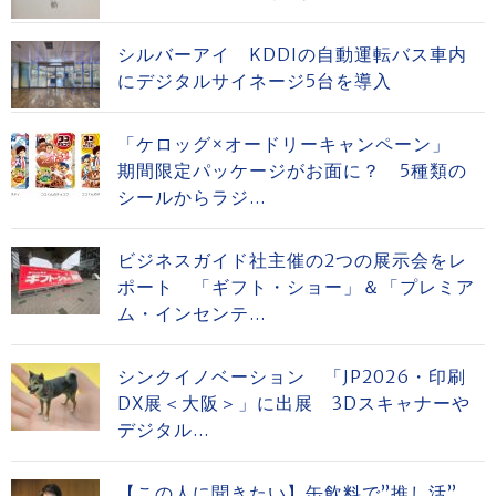
シルバーアイ KDDIの自動運転バス車内
にデジタルサイネージ5台を導入
「ケロッグ×オードリーキャンペーン」
期間限定パッケージがお面に？ 5種類の
シールからラジ...
ビジネスガイド社主催の2つの展示会をレ
ポート 「ギフト・ショー」＆「プレミア
ム・インセンテ...
シンクイノベーション 「JP2026・印刷
DX展＜大阪＞」に出展 3Dスキャナーや
デジタル...
【この人に聞きたい】缶飲料で”推し活”