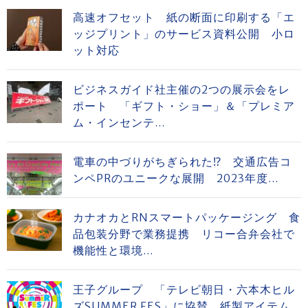
高速オフセット 紙の断面に印刷する「エ
ッジプリント」のサービス資料公開 小ロ
ット対応
ビジネスガイド社主催の2つの展示会をレ
ポート 「ギフト・ショー」＆「プレミア
ム・インセンテ...
電車の中づりがちぎられた⁉ 交通広告コ
ンペPRのユニークな展開 2023年度...
カナオカとRNスマートパッケージング 食
品包装分野で業務提携 リコー合弁会社で
機能性と環境...
王子グループ 「テレビ朝日・六本木ヒル
ズSUMMER FES」に協賛 紙製アイテム