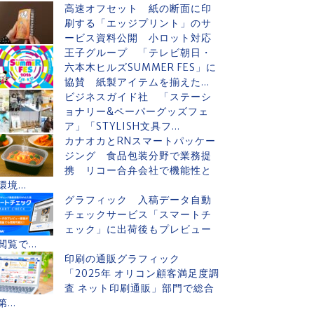
高速オフセット 紙の断面に印
刷する「エッジプリント」のサ
ービス資料公開 小ロット対応
王子グループ 「テレビ朝日・
六本木ヒルズSUMMER FES」に
協賛 紙製アイテムを揃えた...
ビジネスガイド社 「ステーシ
ョナリー&ペーパーグッズフェ
ア」「STYLISH文具フ...
カナオカとRNスマートパッケー
ジング 食品包装分野で業務提
携 リコー合弁会社で機能性と
環境...
グラフィック 入稿データ自動
チェックサービス「スマートチ
ェック」に出荷後もプレビュー
閲覧で...
印刷の通販グラフィック
「2025年 オリコン顧客満足度調
査 ネット印刷通販」部門で総合
第...