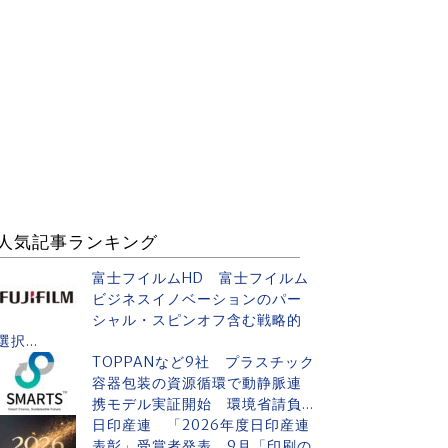
人気記事ランキング
富士フイルムHD 富士フイルム
ビジネスイノベーションのパー
シャル・スピンオフ含む戦略的
選択...
TOPPANなど9社 プラスチック
容器包装の資源循環で動静脈連
携モデル実証開始 環境省請負...
日印産連 「2026年度日印産連
表彰」受賞者発表 9月「印刷の