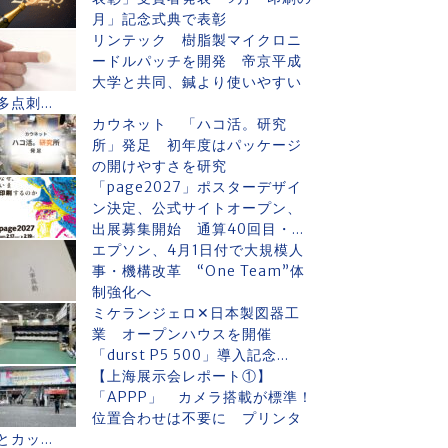
月」記念式典で表彰
リンテック 樹脂製マイクロニ
ードルパッチを開発 帝京平成
大学と共同、鍼より使いやすい
多点刺...
カウネット 「ハコ活。研究
所」発足 初年度はパッケージ
の開けやすさを研究
「page2027」ポスターデザイ
ン決定、公式サイトオープン、
出展募集開始 通算40回目・...
エプソン、4月1日付で大規模人
事・機構改革 “One Team”体
制強化へ
ミケランジェロ✕日本製図器工
業 オープンハウスを開催
「durst P5 500」導入記念...
【上海展示会レポート①】
「APPP」 カメラ搭載が標準！
位置合わせは不要に プリンタ
とカッ...