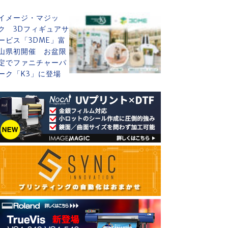
イメージ・マジッ
ク 3Dフィギュアサ
ービス「3DME」富
山県初開催 お盆限
定でファニチャーパ
ーク「K3」に登場