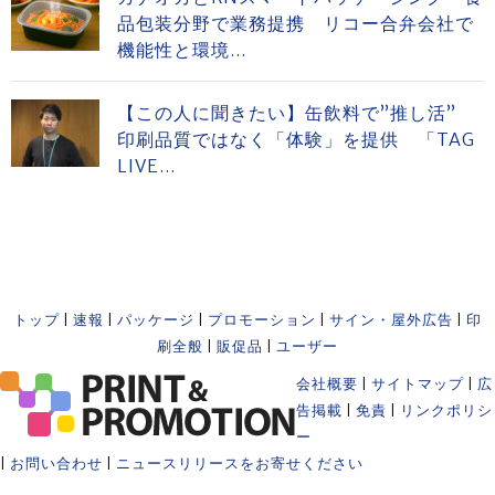
品包装分野で業務提携 リコー合弁会社で
機能性と環境...
【この人に聞きたい】缶飲料で”推し活”
印刷品質ではなく「体験」を提供 「TAG
LIVE...
トップ
|
速報
|
パッケージ
|
プロモーション
|
サイン・屋外広告
|
印
刷全般
|
販促品
|
ユーザー
会社概要
|
サイトマップ
|
広
告掲載
|
免責
|
リンクポリシ
ー
|
お問い合わせ
|
ニュースリリースをお寄せください