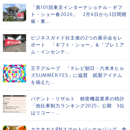
「第101回東京インターナショナル・ギフ
ト・ショー春2026」 2月4日から3日間開
催・東...
ビジネスガイド社主催の2つの展示会をレ
ポート 「ギフト・ショー」＆「プレミア
ム・インセンテ...
王子グループ 「テレビ朝日・六本木ヒル
ズSUMMER FES」に協賛 紙製アイテム
を揃えた...
パテント・リザルト 精密機器業界の特許
「他社牽制力ランキング2025」公開 3位
はリコー・...
カナオカとRNスマートパッケージング 食