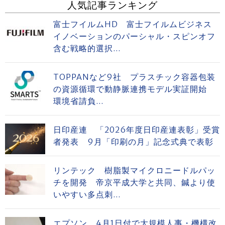
人気記事ランキング
富士フイルムHD 富士フイルムビジネス
イノベーションのパーシャル・スピンオフ
含む戦略的選択...
TOPPANなど9社 プラスチック容器包装
の資源循環で動静脈連携モデル実証開始
環境省請負...
日印産連 「2026年度日印産連表彰」受賞
者発表 9月「印刷の月」記念式典で表彰
リンテック 樹脂製マイクロニードルパッ
チを開発 帝京平成大学と共同、鍼より使
いやすい多点刺...
エプソン、4月1日付で大規模人事・機構改