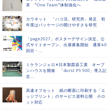
革 “One Team”体制強化へ
カウネット 「ハコ活。研究所」発足 初
年度はパッケージの開けやすさを研究
「page2027」ポスターデザイン決定、公
式サイトオープン、出展募集開始 通算40
回目・...
ミケランジェロ✕日本製図器工業 オープ
ンハウスを開催 「durst P5 500」導入記
念...
高速オフセット 紙の断面に印刷する「エ
ッジプリント」のサービス資料公開 小ロ
ット対応