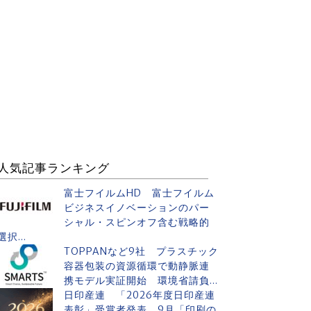
人気記事ランキング
富士フイルムHD 富士フイルム
ビジネスイノベーションのパー
シャル・スピンオフ含む戦略的
選択...
TOPPANなど9社 プラスチック
容器包装の資源循環で動静脈連
携モデル実証開始 環境省請負...
日印産連 「2026年度日印産連
表彰」受賞者発表 9月「印刷の