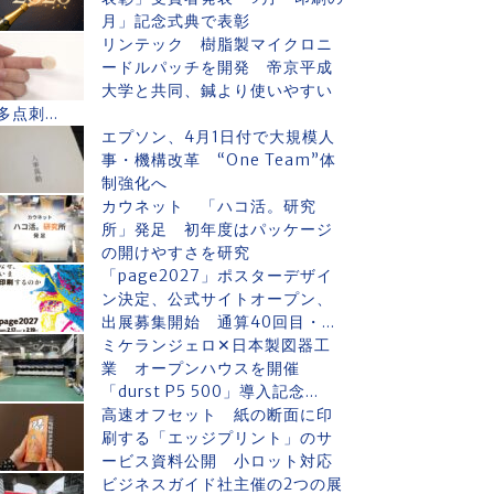
月」記念式典で表彰
リンテック 樹脂製マイクロニ
ードルパッチを開発 帝京平成
大学と共同、鍼より使いやすい
多点刺...
エプソン、4月1日付で大規模人
事・機構改革 “One Team”体
制強化へ
カウネット 「ハコ活。研究
所」発足 初年度はパッケージ
の開けやすさを研究
「page2027」ポスターデザイ
ン決定、公式サイトオープン、
出展募集開始 通算40回目・...
ミケランジェロ✕日本製図器工
業 オープンハウスを開催
「durst P5 500」導入記念...
高速オフセット 紙の断面に印
刷する「エッジプリント」のサ
ービス資料公開 小ロット対応
ビジネスガイド社主催の2つの展