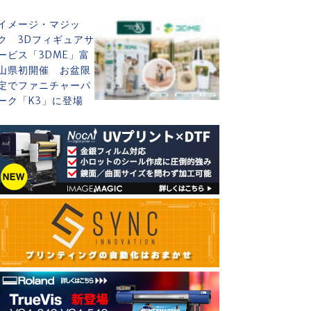
イメージ・マジッ
ク 3Dフィギュアサ
ービス「3DME」富
山県初開催 お盆限
定でファニチャーパ
ーク「K3」に登場