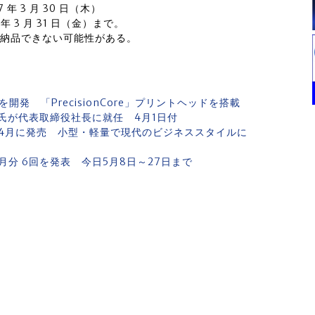
 年 3 月 30 日（木）
7 年 3 月 31 日（金）まで。
でに納品できない可能性がある。
発 「PrecisionCore」プリントヘッドを搭載
氏が代表取締役社長に就任 4月1日付
を4月に発売 小型・軽量で現代のビジネススタイルに
月分 6回を発表 今日5月8日～27日まで