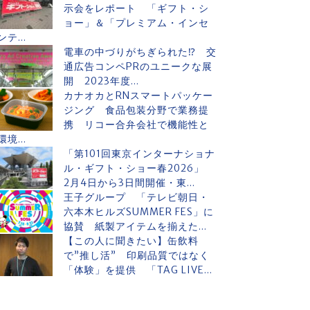
示会をレポート 「ギフト・シ
ョー」＆「プレミアム・インセ
ンテ...
電車の中づりがちぎられた⁉ 交
通広告コンペPRのユニークな展
開 2023年度...
カナオカとRNスマートパッケー
ジング 食品包装分野で業務提
携 リコー合弁会社で機能性と
環境...
「第101回東京インターナショナ
ル・ギフト・ショー春2026」
2月4日から3日間開催・東...
王子グループ 「テレビ朝日・
六本木ヒルズSUMMER FES」に
協賛 紙製アイテムを揃えた...
【この人に聞きたい】缶飲料
で”推し活” 印刷品質ではなく
「体験」を提供 「TAG LIVE...