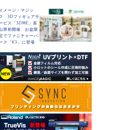
イメージ・マジッ
ク 3Dフィギュアサ
ービス「3DME」富
山県初開催 お盆限
定でファニチャーパ
ーク「K3」に登場