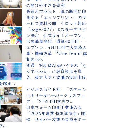
の開けやすさを研究
高速オフセット 紙の断面に印
刷する「エッジプリント」のサ
ービス資料公開 小ロット対応
「page2027」ポスターデザイ
ン決定、公式サイトオープン、
出展募集開始 通算40回目・...
エプソン、4月1日付で大規模人
事・機構改革 “One Team”体
制強化へ
電通 対話型AIぬいぐるみ「な
んでちゃん」に教育視点を導
入 東京大学と協働の実証実験
を踏ま...
ビジネスガイド社 「ステーシ
ョナリー&ペーパーグッズフェ
ア」「STYLISH文具フ...
日本フォーム印刷工業連合会
「2026年夏季 特別講演会」開
催 サイバー攻撃の脅威をテー
マ...