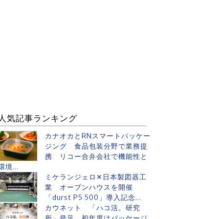
人気記事ランキング
カナオカとRNスマートパッケー
ジング 食品包装分野で業務提
携 リコー合弁会社で機能性と
環境...
ミケランジェロ✕日本製図器工
業 オープンハウスを開催
「durst P5 500」導入記念...
カウネット 「ハコ活。研究
所」発足 初年度はパッケージ