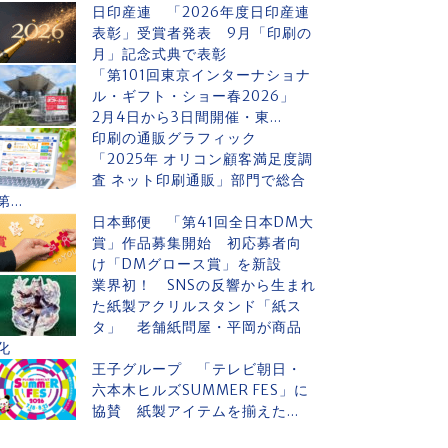
日印産連 「2026年度日印産連
表彰」受賞者発表 9月「印刷の
月」記念式典で表彰
「第101回東京インターナショナ
ル・ギフト・ショー春2026」
2月4日から3日間開催・東...
印刷の通販グラフィック
「2025年 オリコン顧客満足度調
査 ネット印刷通販」部門で総合
第...
日本郵便 「第41回全日本DM大
賞」作品募集開始 初応募者向
け「DMグロース賞」を新設
業界初！ SNSの反響から生まれ
た紙製アクリルスタンド「紙ス
タ」 老舗紙問屋・平岡が商品
化
王子グループ 「テレビ朝日・
六本木ヒルズSUMMER FES」に
協賛 紙製アイテムを揃えた...